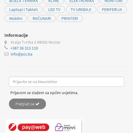
BIJELA TEHNIKA
KLIME
ELEKTRONIKA
MONITORI
Laptopi i Tableti
LED TV
TV UREĐAJI
PERIFERIJA
Mobilni
RAČUNARI
PRINTERI
Informacije
Kralja Tvrtka 5
88000 Mostar
+387 36 313 110
info@pcc.ba
Prijavom se slažem sa općim uvjetima.
Pretplati se