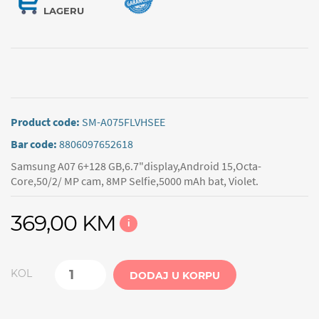
LAGERU
Product code:
SM-A075FLVHSEE
Bar code:
8806097652618
Samsung A07 6+128 GB,6.7"display,Android 15,Octa-
Core,50/2/ MP cam, 8MP Selfie,5000 mAh bat, Violet.
369,00 KM
i
KOL
DODAJ U KORPU