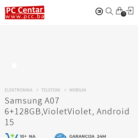
0
ELEKTRONIKA
TELEFONI
MOBILNI
Samsung A07
6+128GB,VioletViolet, Android
15
10+
NA
GARANCIJA
24M