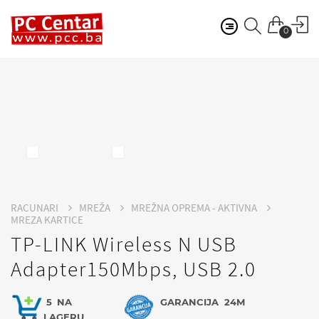
0
RACUNARI
MREŽA
MREŽNA OPREMA - AKTIVNA
MREZA KARTICE
TP-LINK Wireless N USB
Adapter150Mbps, USB 2.0
5
NA
GARANCIJA
24M
LAGERU