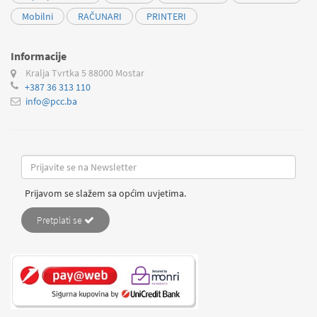
Mobilni
RAČUNARI
PRINTERI
Informacije
Kralja Tvrtka 5
88000 Mostar
+387 36 313 110
info@pcc.ba
Prijavom se slažem sa općim uvjetima.
Pretplati se