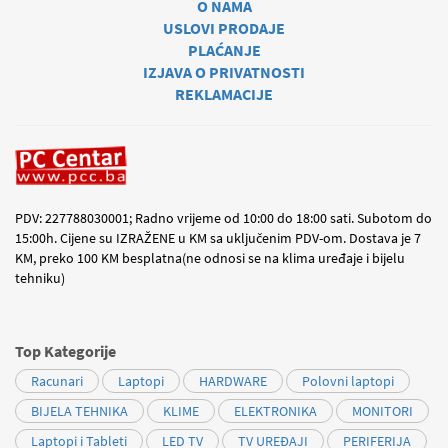
O NAMA
USLOVI PRODAJE
PLAĆANJE
IZJAVA O PRIVATNOSTI
REKLAMACIJE
PDV: 227788030001; Radno vrijeme od 10:00 do 18:00 sati. Subotom do
15:00h. Cijene su IZRAŽENE u KM sa uključenim PDV-om. Dostava je 7
KM, preko 100 KM besplatna(ne odnosi se na klima uređaje i bijelu
tehniku)
Top Kategorije
Racunari
Laptopi
HARDWARE
Polovni laptopi
BIJELA TEHNIKA
KLIME
ELEKTRONIKA
MONITORI
Laptopi i Tableti
LED TV
TV UREĐAJI
PERIFERIJA