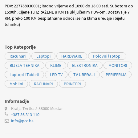
PDV: 227788030001; Radno vrijeme od 10:00 do 18:00 sati. Subotom do
15:00h. Cijene su IZRAŽENE u KM sa uključenim PDV-om. Dostava je 7
KM, preko 100 KM besplatna(ne odnosi se na klima uređaje i bijelu
tehniku)
Top Kategorije
Racunari
Laptopi
HARDWARE
Polovni laptopi
BIJELA TEHNIKA
KLIME
ELEKTRONIKA
MONITORI
Laptopi i Tableti
LED TV
TV UREĐAJI
PERIFERIJA
Mobilni
RAČUNARI
PRINTERI
Informacije
Kralja Tvrtka 5
88000 Mostar
+387 36 313 110
info@pcc.ba