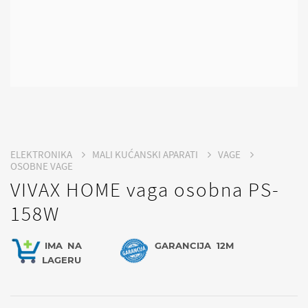
ELEKTRONIKA
MALI KUĆANSKI APARATI
VAGE
OSOBNE VAGE
VIVAX HOME vaga osobna PS-
158W
IMA
NA
GARANCIJA
12M
LAGERU