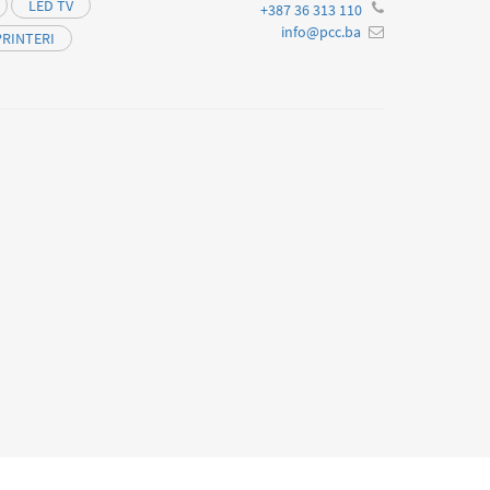
LED TV
+387 36 313 110
info@pcc.ba
PRINTERI