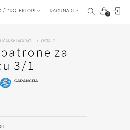
O / PROJEKTORI
RACUNARI
0
KUĆANSKI APARATI
OSTALO
 patrone za
cu 3/1
GARANCIJA
---
GL