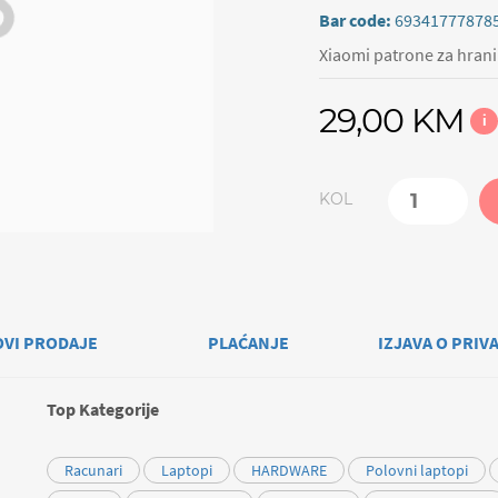
Bar code:
69341777878
Xiaomi patrone za hrani
29,00 KM
i
KOL
OVI PRODAJE
PLAĆANJE
IZJAVA O PRIV
Top Kategorije
Racunari
Laptopi
HARDWARE
Polovni laptopi