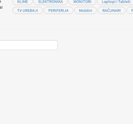
m
KLIME
ELEKTRONIKA
MONITORI
Laptopi i Tableti
si
TV UREĐAJI
PERIFERIJA
Mobilni
RAČUNARI