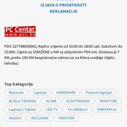
IZJAVA O PRIVATNOSTI
REKLAMACIJE
PDV: 227788030001; Radno vrijeme od 10:00 do 18:00 sati. Subotom do
15:00h. Cijene su IZRAŽENE u KM sa uključenim PDV-om. Dostava je 7
KM, preko 100 KM besplatna(ne odnosi se na klima uređaje i bijelu
tehniku)
Top Kategorije
Racunari
Laptopi
HARDWARE
Polovni laptopi
BIJELA TEHNIKA
KLIME
ELEKTRONIKA
MONITORI
Laptopi i Tableti
LED TV
TV UREĐAJI
PERIFERIJA
Mobilni
RAČUNARI
PRINTERI