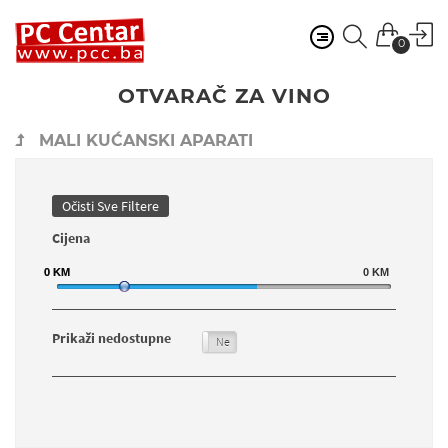
0
OTVARAČ ZA VINO
MALI KUĆANSKI APARATI
Očisti Sve Filtere
Cijena
0
0
KM
KM
0
KM
Prikaži nedostupne
Da
Ne