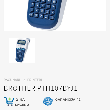
RACUNARI
PRINTERI
BROTHER PTH107BYJ1
2
NA
GARANCIJA
12
LAGERU