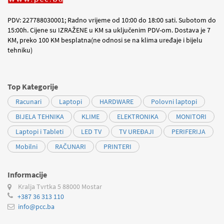
PDV: 227788030001; Radno vrijeme od 10:00 do 18:00 sati. Subotom do
15:00h. Cijene su IZRAŽENE u KM sa uključenim PDV-om. Dostava je 7
KM, preko 100 KM besplatna(ne odnosi se na klima uređaje i bijelu
tehniku)
Top Kategorije
Racunari
Laptopi
HARDWARE
Polovni laptopi
BIJELA TEHNIKA
KLIME
ELEKTRONIKA
MONITORI
Laptopi i Tableti
LED TV
TV UREĐAJI
PERIFERIJA
Mobilni
RAČUNARI
PRINTERI
Informacije
Kralja Tvrtka 5
88000 Mostar
+387 36 313 110
info@pcc.ba