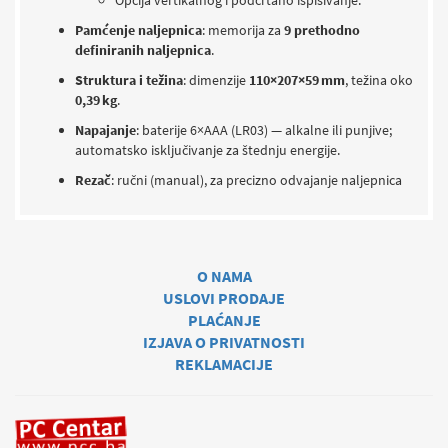
Opcija vertikalnog i podcrtano ispisivanje.
Pamćenje naljepnica
: memorija za
9 prethodno
definiranih naljepnica
.
Struktura i težina
: dimenzije
110×207×59 mm
, težina oko
0,39 kg
.
Napajanje
: baterije 6×AAA (LR03) — alkalne ili punjive;
automatsko isključivanje za štednju energije.
Rezač
: ručni (manual), za precizno odvajanje naljepnica
O NAMA
USLOVI PRODAJE
PLAĆANJE
IZJAVA O PRIVATNOSTI
REKLAMACIJE