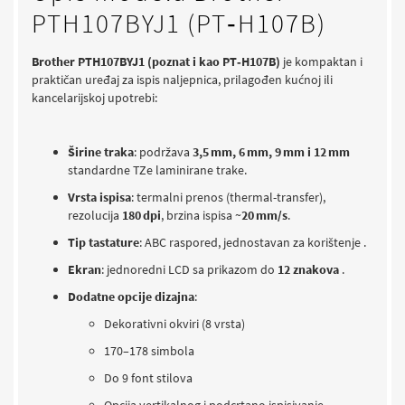
PTH107BYJ1 (PT‑H107B)
Brother PTH107BYJ1 (poznat i kao PT‑H107B)
je kompaktan i
praktičan uređaj za ispis naljepnica, prilagođen kućnoj ili
kancelarijskoj upotrebi:
Širine traka
: podržava
3,5 mm, 6 mm, 9 mm i 12 mm
standardne TZe laminirane trake.
Vrsta ispisa
: termalni prenos (thermal-transfer),
rezolucija
180 dpi
, brzina ispisa ~
20 mm/s
.
Tip tastature
: ABC raspored, jednostavan za korištenje .
Ekran
: jednoredni LCD sa prikazom do
12 znakova
.
Dodatne opcije dizajna
:
Dekorativni okviri (8 vrsta)
170–178 simbola
Do 9 font stilova