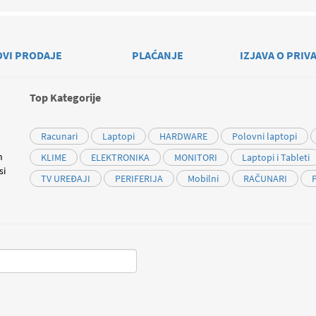
OVI PRODAJE
PLAĆANJE
IZJAVA O PRIV
Top Kategorije
Racunari
Laptopi
HARDWARE
Polovni laptopi
m
KLIME
ELEKTRONIKA
MONITORI
Laptopi i Tableti
si
TV UREĐAJI
PERIFERIJA
Mobilni
RAČUNARI