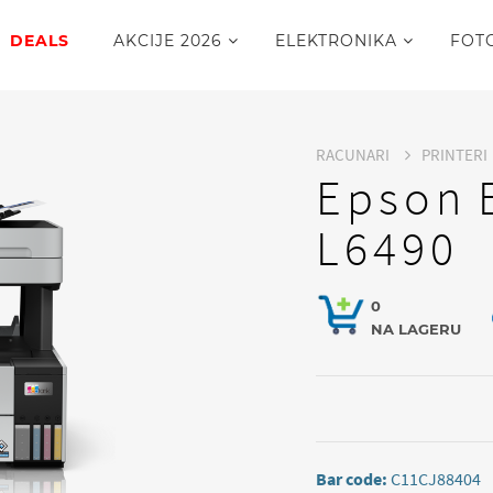
DEALS
AKCIJE 2026
ELEKTRONIKA
FOT
RACUNARI
PRINTERI
Epson 
L6490
0
NA LAGERU
Bar code:
C11CJ88404