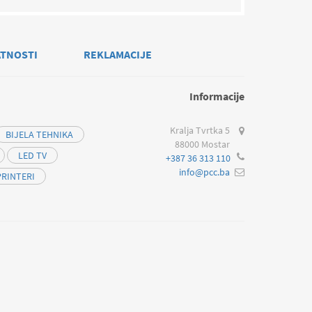
ATNOSTI
REKLAMACIJE
Informacije
Kralja Tvrtka 5
BIJELA TEHNIKA
88000 Mostar
LED TV
+387 36 313 110
info@pcc.ba
PRINTERI