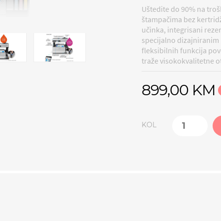
Uštedite do 90% na tro
štampačima bez kertrid
učinka, integrisani reze
specijalno dizajnirani
fleksibilnih funkcija pov
traže visokokvalitetne o
899,00 KM
KOL