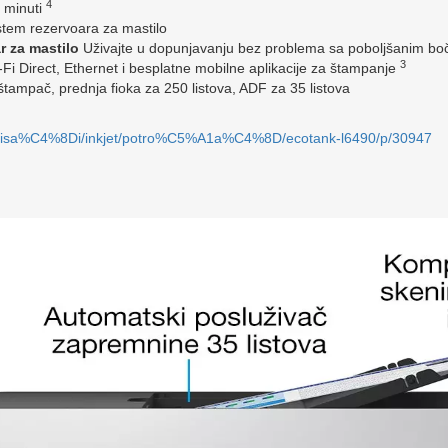
4
 minuti
tem rezervoara za mastilo
r za mastilo
Uživajte u dopunjavanju bez problema sa poboljšanim bo
3
-Fi Direct, Ethernet i besplatne mobilne aplikacije za štampanje
štampač, prednja fioka za 250 listova, ADF za 35 listova
i/pisa%C4%8Di/inkjet/potro%C5%A1a%C4%8D/ecotank-l6490/p/30947