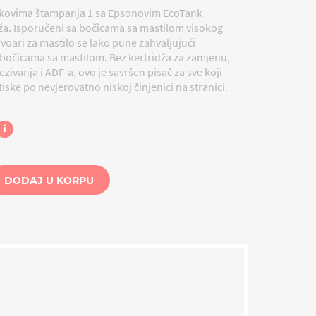
škovima štampanja 1 sa Epsonovim EcoTank
ža.
Isporučeni sa bočicama sa mastilom visokog
rvoari za mastilo se lako pune zahvaljujući
m bočicama sa mastilom.
Bez kertridža za zamjenu,
ezivanja i ADF-a, ovo je savršen pisač za sve koji
tiske po nevjerovatno niskoj činjenici na stranici.
i
DODAJ U KORPU