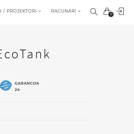
O / PROJEKTORI
RACUNARI
0
EcoTank
GARANCIJA
24