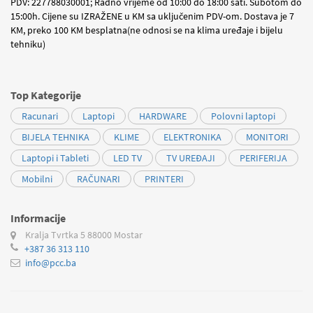
PDV: 227788030001; Radno vrijeme od 10:00 do 18:00 sati. Subotom do
15:00h. Cijene su IZRAŽENE u KM sa uključenim PDV-om. Dostava je 7
KM, preko 100 KM besplatna(ne odnosi se na klima uređaje i bijelu
tehniku)
Top Kategorije
Racunari
Laptopi
HARDWARE
Polovni laptopi
BIJELA TEHNIKA
KLIME
ELEKTRONIKA
MONITORI
Laptopi i Tableti
LED TV
TV UREĐAJI
PERIFERIJA
Mobilni
RAČUNARI
PRINTERI
Informacije
Kralja Tvrtka 5
88000 Mostar
+387 36 313 110
info@pcc.ba