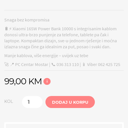
Snaga bez kompromisa
🔋⚡ Xiaomi 165W Power Bank 10000 s integrisanim kablom
donosi ultra-brzo punjenje za telefone, tablete pa čak i
laptope. Kompaktan dizajn, sve-u-jednom rješenje i moćna
izlazna snaga čine ga idealnim za put, posao i svaki dan.
Manje kablova, više energije – uvijek uz tebe
🚀 📍 PC Centar Mostar | 📞 036 313 110 | 📱 Viber 062 425 725
99,00 KM
i
KOL
DODAJ U KORPU