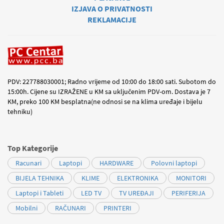
IZJAVA O PRIVATNOSTI
REKLAMACIJE
PDV: 227788030001; Radno vrijeme od 10:00 do 18:00 sati. Subotom do
15:00h. Cijene su IZRAŽENE u KM sa uključenim PDV-om. Dostava je 7
KM, preko 100 KM besplatna(ne odnosi se na klima uređaje i bijelu
tehniku)
Top Kategorije
Racunari
Laptopi
HARDWARE
Polovni laptopi
BIJELA TEHNIKA
KLIME
ELEKTRONIKA
MONITORI
Laptopi i Tableti
LED TV
TV UREĐAJI
PERIFERIJA
Mobilni
RAČUNARI
PRINTERI