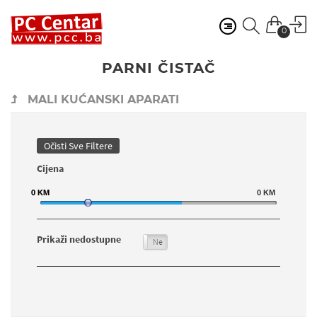
0
PARNI ČISTAČ
MALI KUĆANSKI APARATI
Očisti Sve Filtere
Cijena
0
0
KM
KM
0
KM
Prikaži nedostupne
Da
Ne