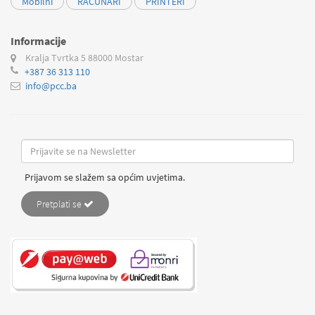
Mobilni
RAČUNARI
PRINTERI
Informacije
Kralja Tvrtka 5
88000 Mostar
+387 36 313 110
info@pcc.ba
Prijavom se slažem sa općim uvjetima.
Pretplati se