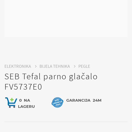
ELEKTRONIKA
BIJELA TEHNIKA
PEGLE
SEB Tefal parno glačalo
FV5737E0
0
NA
GARANCIJA
24M
LAGERU