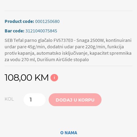
Product code:
0001250680
Bar code:
3121040075845
SEB Tefal parno glačalo FV5737E0 - Snaga 2500W, kontinuirani
urdar pare 45g/min, dodatni udar pare 220g/min, funkcija
protiv kapanja, automatsko isključivanje, kapacitet spremnika
za vodu 270 ml, Durilium AirGlide stopalo
108,00 KM
i
KOL
DODAJ U KORPU
O NAMA