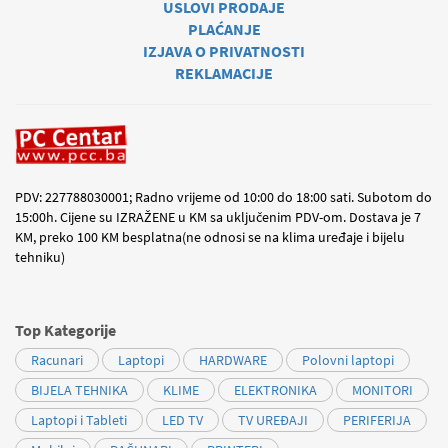
USLOVI PRODAJE
PLAĆANJE
IZJAVA O PRIVATNOSTI
REKLAMACIJE
PDV: 227788030001; Radno vrijeme od 10:00 do 18:00 sati. Subotom do
15:00h. Cijene su IZRAŽENE u KM sa uključenim PDV-om. Dostava je 7
KM, preko 100 KM besplatna(ne odnosi se na klima uređaje i bijelu
tehniku)
Top Kategorije
Racunari
Laptopi
HARDWARE
Polovni laptopi
BIJELA TEHNIKA
KLIME
ELEKTRONIKA
MONITORI
Laptopi i Tableti
LED TV
TV UREĐAJI
PERIFERIJA