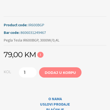
Product code:
IR600BGP
Bar code:
8606031249467
Pegla Tesla IR600BGP, 3000W/0,4L
79,00 KM
i
KOL
DODAJ U KORPU
O NAMA
USLOVI PRODAJE
PLAĆANJE