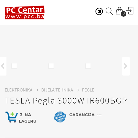
0
ELEKTRONIKA
BIJELA TEHNIKA
PEGLE
TESLA Pegla 3000W IR600BGP
3
NA
GARANCIJA
---
LAGERU