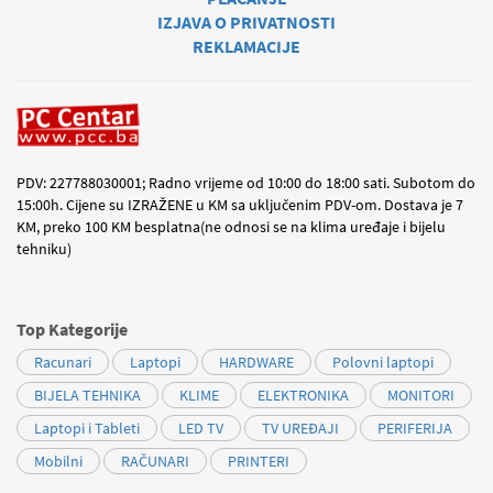
IZJAVA O PRIVATNOSTI
REKLAMACIJE
PDV: 227788030001; Radno vrijeme od 10:00 do 18:00 sati. Subotom do
15:00h. Cijene su IZRAŽENE u KM sa uključenim PDV-om. Dostava je 7
KM, preko 100 KM besplatna(ne odnosi se na klima uređaje i bijelu
tehniku)
Top Kategorije
Racunari
Laptopi
HARDWARE
Polovni laptopi
BIJELA TEHNIKA
KLIME
ELEKTRONIKA
MONITORI
Laptopi i Tableti
LED TV
TV UREĐAJI
PERIFERIJA
Mobilni
RAČUNARI
PRINTERI