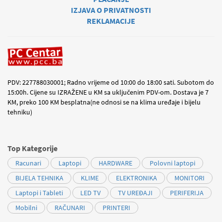
IZJAVA O PRIVATNOSTI
REKLAMACIJE
PDV: 227788030001; Radno vrijeme od 10:00 do 18:00 sati. Subotom do
15:00h. Cijene su IZRAŽENE u KM sa uključenim PDV-om. Dostava je 7
KM, preko 100 KM besplatna(ne odnosi se na klima uređaje i bijelu
tehniku)
Top Kategorije
Racunari
Laptopi
HARDWARE
Polovni laptopi
BIJELA TEHNIKA
KLIME
ELEKTRONIKA
MONITORI
Laptopi i Tableti
LED TV
TV UREĐAJI
PERIFERIJA
Mobilni
RAČUNARI
PRINTERI