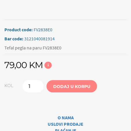
Product code:
FV2838E0
Bar code:
3121040081914
Tefal pegla na paru FV2838E0
79,00 KM
i
KOL
DODAJ U KORPU
O NAMA
USLOVI PRODAJE
PLAĆANJE