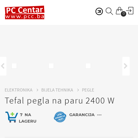
0
ELEKTRONIKA
BIJELA TEHNIKA
PEGLE
Tefal pegla na paru 2400 W
7
NA
GARANCIJA
---
LAGERU