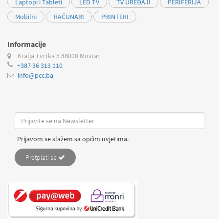
Laptopi i Tableti
LED TV
TV UREĐAJI
PERIFERIJA
Mobilni
RAČUNARI
PRINTERI
Informacije
Kralja Tvrtka 5
88000 Mostar
+387 36 313 110
info@pcc.ba
Prijavom se slažem sa općim uvjetima.
Pretplati se