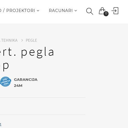
O / PROJEKTORI
RACUNARI
0
A TEHNIKA
PEGLE
ert. pegla
op
GARANCIJA
24M
1