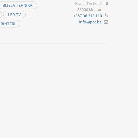
Kralja Tvrtka 5
BIJELA TEHNIKA
88000 Mostar
LED TV
+387 36 313 110
info@pcc.ba
PRINTERI