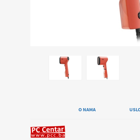
O NAMA
USL