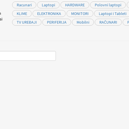
Racunari
Laptopi
HARDWARE
Polovni laptopi
m
KLIME
ELEKTRONIKA
MONITORI
Laptopi i Tableti
si
TV UREĐAJI
PERIFERIJA
Mobilni
RAČUNARI