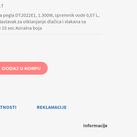
17
na pegla DT2022E1, 1.300W, spremnik vode 0,07 L,
stavak za otklanjanje dlačica i vlakana sa
e 15 sec.Koralna boja
DODAJ U KORPU
ATNOSTI
REKLAMACIJE
Informacije