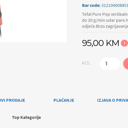
Bar code:
31210400885
Tefal Pure Pop vertikal
do 20 g/min udar pare.Na
odjeće.Brzo zagrijavanj
95,00 KM
i
KOL
OVI PRODAJE
PLAĆANJE
IZJAVA O PRIV
Top Kategorije