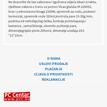
Ne dozvolite da Vas naborana i zgužvana odjeća izbaci iz takta,
riješitese nabora u trenu uz pomoć Vivax glačala IR-2200SS,
brzo i j ednostavno!Snaga 2200W, spremnik za vodu, podesivi
termostat, spremnik vode 320ml,kontrola pare 15-30g/min,
podnica od nehrđajućeg čelika, funkcija protivkapanja i
kamenca , samočišćenje, okomito puštanje pare,
dimenzijegrijače ploče 205cm2, dimenzija uređaja 29,5
*12*15cm.
O NAMA
USLOVI PRODAJE
PLAĆANJE
IZJAVA O PRIVATNOSTI
REKLAMACIJE