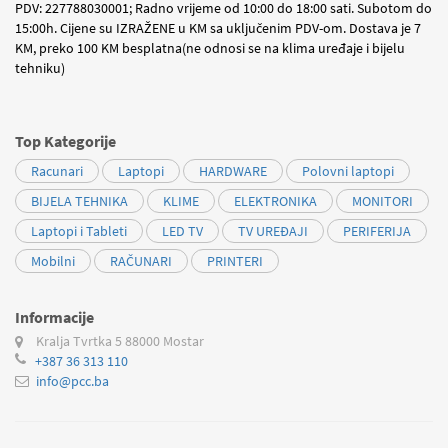
PDV: 227788030001; Radno vrijeme od 10:00 do 18:00 sati. Subotom do
15:00h. Cijene su IZRAŽENE u KM sa uključenim PDV-om. Dostava je 7
KM, preko 100 KM besplatna(ne odnosi se na klima uređaje i bijelu
tehniku)
Top Kategorije
Racunari
Laptopi
HARDWARE
Polovni laptopi
BIJELA TEHNIKA
KLIME
ELEKTRONIKA
MONITORI
Laptopi i Tableti
LED TV
TV UREĐAJI
PERIFERIJA
Mobilni
RAČUNARI
PRINTERI
Informacije
Kralja Tvrtka 5
88000 Mostar
+387 36 313 110
info@pcc.ba