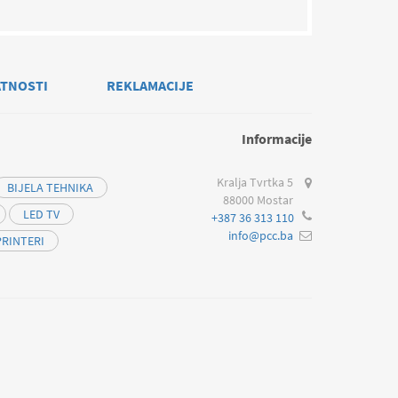
ATNOSTI
REKLAMACIJE
Informacije
Kralja Tvrtka 5
BIJELA TEHNIKA
88000 Mostar
LED TV
+387 36 313 110
info@pcc.ba
PRINTERI