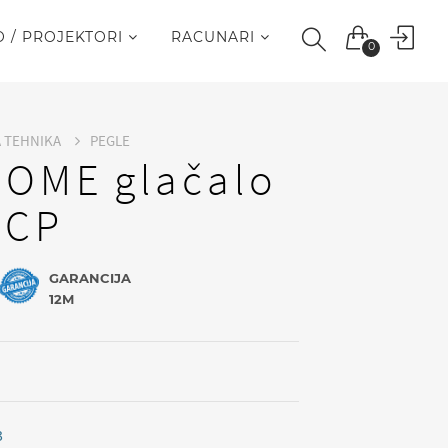
O / PROJEKTORI
RACUNARI
0
A TEHNIKA
PEGLE
HOME glačalo
2CP
GARANCIJA
12M
3