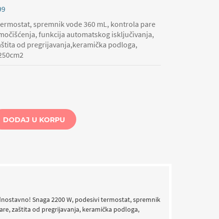
99
termostat, spremnik vode 360 mL, kontrola pare
močišćenja, funkcija automatskog isključivanja,
zaštita od pregrijavanja,keramička podloga,
 250cm2
DODAJ U KORPU
 jednostavno! Snaga 2200 W, podesivi termostat, spremnik
are, zaštita od pregrijavanja, keramička podloga,