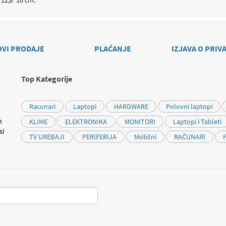
*12,8*16 cm.
OVI PRODAJE
PLAĆANJE
IZJAVA O PRIV
Top Kategorije
Racunari
Laptopi
HARDWARE
Polovni laptopi
m
KLIME
ELEKTRONIKA
MONITORI
Laptopi i Tableti
si
TV UREĐAJI
PERIFERIJA
Mobilni
RAČUNARI