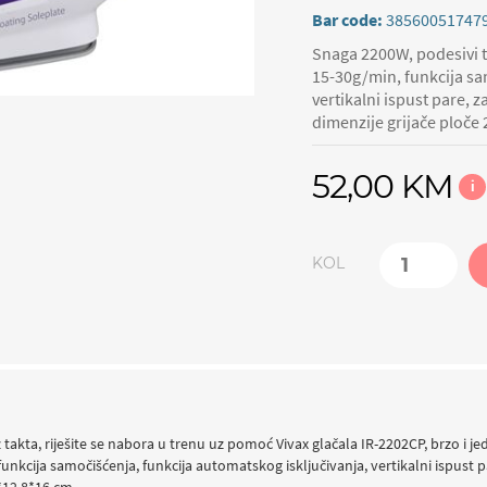
Bar code:
38560051747
Snaga 2200W, podesivi 
15-30g/min, funkcija sa
vertikalni ispust pare, 
dimenzije grijače ploče
52,00 KM
i
KOL
z takta, riješite se nabora u trenu uz pomoć Vivax glačala IR-2202CP, brzo i
nkcija samočišćenja, funkcija automatskog isključivanja, vertikalni ispust p