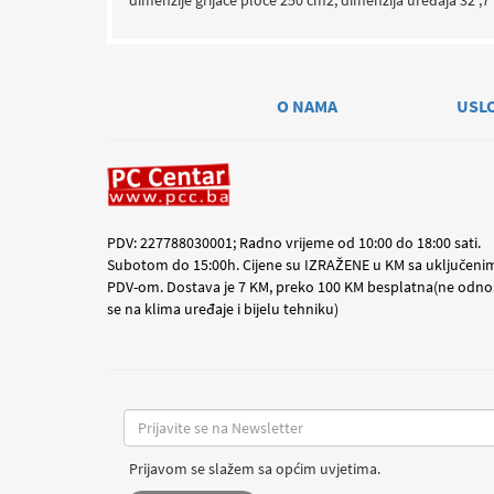
dimenzije grijače ploče 250 cm2, dimenzija uređaja 32 ,7
O NAMA
USL
PDV: 227788030001; Radno vrijeme od 10:00 do 18:00 sati.
Subotom do 15:00h. Cijene su IZRAŽENE u KM sa uključeni
PDV-om. Dostava je 7 KM, preko 100 KM besplatna(ne odno
se na klima uređaje i bijelu tehniku)
Prijavom se slažem sa općim uvjetima.