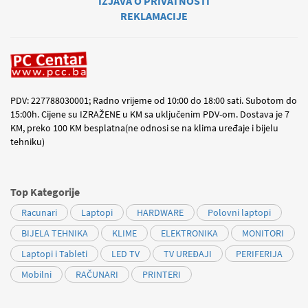
IZJAVA O PRIVATNOSTI
REKLAMACIJE
PDV: 227788030001; Radno vrijeme od 10:00 do 18:00 sati. Subotom do
15:00h. Cijene su IZRAŽENE u KM sa uključenim PDV-om. Dostava je 7
KM, preko 100 KM besplatna(ne odnosi se na klima uređaje i bijelu
tehniku)
Top Kategorije
Racunari
Laptopi
HARDWARE
Polovni laptopi
BIJELA TEHNIKA
KLIME
ELEKTRONIKA
MONITORI
Laptopi i Tableti
LED TV
TV UREĐAJI
PERIFERIJA
Mobilni
RAČUNARI
PRINTERI