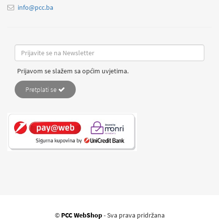
info@pcc.ba
Prijavom se slažem sa općim uvjetima.
Pretplati se
©
PCC WebShop
- Sva prava pridržana