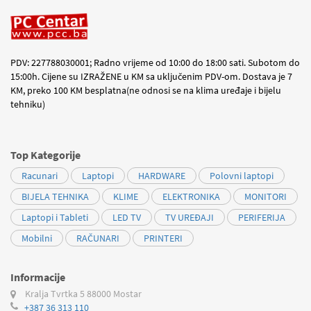
PDV: 227788030001; Radno vrijeme od 10:00 do 18:00 sati. Subotom do
15:00h. Cijene su IZRAŽENE u KM sa uključenim PDV-om. Dostava je 7
KM, preko 100 KM besplatna(ne odnosi se na klima uređaje i bijelu
tehniku)
Top Kategorije
Racunari
Laptopi
HARDWARE
Polovni laptopi
BIJELA TEHNIKA
KLIME
ELEKTRONIKA
MONITORI
Laptopi i Tableti
LED TV
TV UREĐAJI
PERIFERIJA
Mobilni
RAČUNARI
PRINTERI
Informacije
Kralja Tvrtka 5
88000 Mostar
+387 36 313 110