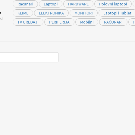
Racunari
Laptopi
HARDWARE
Polovni laptopi
m
KLIME
ELEKTRONIKA
MONITORI
Laptopi i Tableti
si
TV UREĐAJI
PERIFERIJA
Mobilni
RAČUNARI