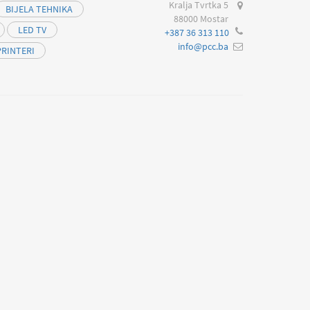
Kralja Tvrtka 5
BIJELA TEHNIKA
88000 Mostar
LED TV
+387 36 313 110
info@pcc.ba
PRINTERI