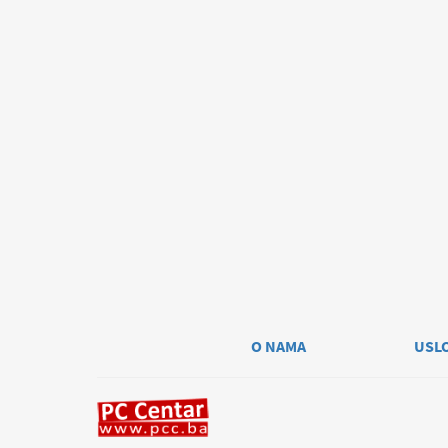
O NAMA
USL