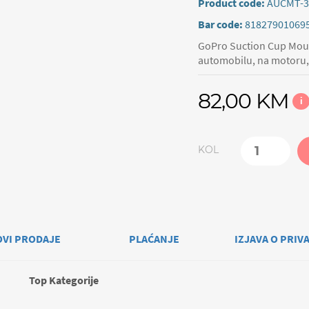
Product code:
AUCMT-3
Bar code:
81827901069
GoPro Suction Cup Moun
automobilu, na motoru, 
82,00 KM
i
KOL
OVI PRODAJE
PLAĆANJE
IZJAVA O PRIV
Top Kategorije