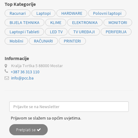
Top Kategorije
Racunari
Laptopi
HARDWARE
Polovni laptopi
BIJELA TEHNIKA
KLIME
ELEKTRONIKA
MONITORI
Laptopi i Tableti
LED TV
TV UREĐAJI
PERIFERIJA
Mobilni
RAČUNARI
PRINTERI
Informacije
Kralja Tvrtka 5
88000 Mostar
+387 36 313 110
info@pcc.ba
Prijavom se slažem sa općim uvjetima.
Pretplati se