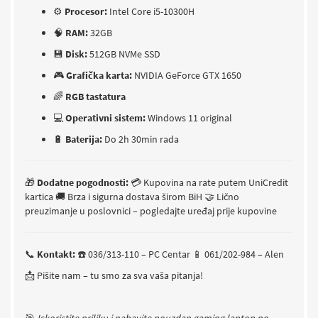
⚙️
Procesor:
Intel Core i5-10300H
🧠
RAM:
32GB
💾
Disk:
512GB NVMe SSD
🎮
Grafička karta:
NVIDIA GeForce GTX 1650
🌈
RGB tastatura
💻
Operativni sistem:
Windows 11 original
🔋
Baterija:
Do 2h 30min rada
🎁
Dodatne pogodnosti:
💳 Kupovina na rate putem UniCredit
kartica
🚚 Brza i sigurna dostava širom BiH
🤝 Lično
preuzimanje u poslovnici – pogledajte uređaj prije kupovine
📞
Kontakt:
☎️ 036/313-110 – PC Centar
📱 061/202-984 – Alen
📩 Pišite nam – tu smo za sva vaša pitanja!
🎯
Iskoristite priliku i nabavite pouzdan gaming laptop po