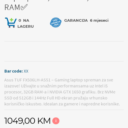
RAM✅
0
NA
GARANCIJA
6 mjeseci
LAGERU
Bar code:
XX
Asus TUF FX506LH-AS51 – Gaming laptop spreman za sve
izazove! Uživajte u snažnim performansama uz Intel i5
procesor, 32GB RAM-a i NVIDIA GTX 1650 grafiku. Brz NVMe
SSD od 512GB i 144Hz Full HD ekran pružaju vrhunsko
korisničko iskustvo. Idealan za gamere i napredne korisnike.
1049,00 KM
i