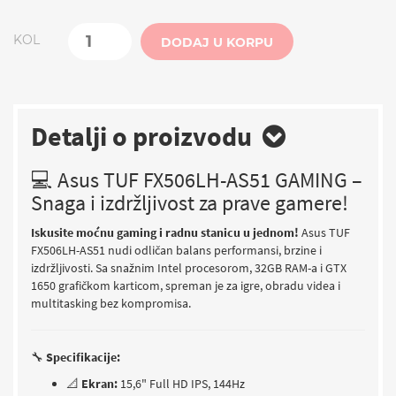
KOL
DODAJ U KORPU
Detalji o proizvodu
💻 Asus TUF FX506LH-AS51 GAMING –
Snaga i izdržljivost za prave gamere!
Iskusite moćnu gaming i radnu stanicu u jednom!
Asus TUF
FX506LH-AS51 nudi odličan balans performansi, brzine i
izdržljivosti. Sa snažnim Intel procesorom, 32GB RAM-a i GTX
1650 grafičkom karticom, spreman je za igre, obradu videa i
multitasking bez kompromisa.
🔧
Specifikacije:
📐
Ekran:
15,6" Full HD IPS, 144Hz