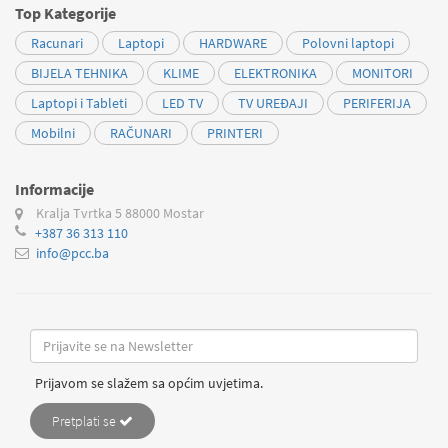
Top Kategorije
Racunari
Laptopi
HARDWARE
Polovni laptopi
BIJELA TEHNIKA
KLIME
ELEKTRONIKA
MONITORI
Laptopi i Tableti
LED TV
TV UREĐAJI
PERIFERIJA
Mobilni
RAČUNARI
PRINTERI
Informacije
Kralja Tvrtka 5
88000 Mostar
+387 36 313 110
info@pcc.ba
Prijavom se slažem sa općim uvjetima.
Pretplati se