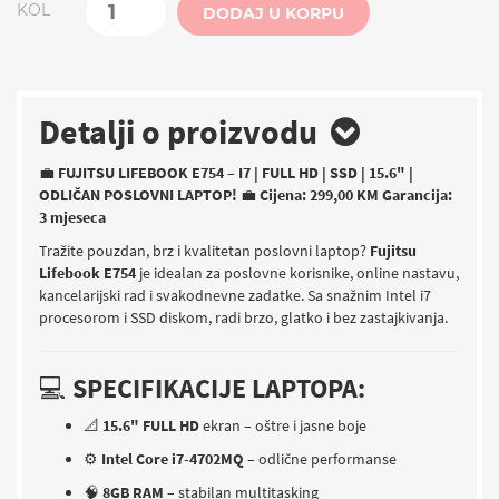
KOL
DODAJ U KORPU
Detalji o proizvodu
💼
FUJITSU LIFEBOOK E754 – I7 | FULL HD | SSD | 15.6" |
ODLIČAN POSLOVNI LAPTOP!
💼
Cijena: 299,00 KM
Garancija:
3 mjeseca
Tražite pouzdan, brz i kvalitetan poslovni laptop?
Fujitsu
Lifebook E754
je idealan za poslovne korisnike, online nastavu,
kancelarijski rad i svakodnevne zadatke. Sa snažnim Intel i7
procesorom i SSD diskom, radi brzo, glatko i bez zastajkivanja.
💻
SPECIFIKACIJE LAPTOPA:
📐
15.6" FULL HD
ekran – oštre i jasne boje
⚙️
Intel Core i7-4702MQ
– odlične performanse
🧠
8GB RAM
– stabilan multitasking