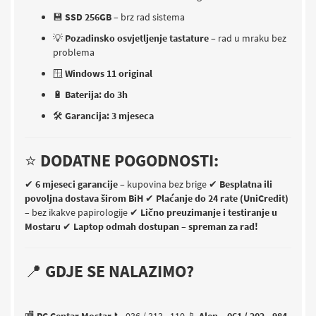
💾
SSD 256GB
– brz rad sistema
💡
Pozadinsko osvjetljenje tastature
– rad u mraku bez
problema
🪟
Windows 11 original
🔋
Baterija: do 3h
🛠
Garancija: 3 mjeseca
⭐
DODATNE POGODNOSTI:
✔
6 mjeseci garancije
– kupovina bez brige
✔
Besplatna ili
povoljna dostava širom BiH
✔
Plaćanje do 24 rate (UniCredit)
– bez ikakve papirologije
✔
Lično preuzimanje i testiranje u
Mostaru
✔
Laptop odmah dostupan – spreman za rad!
📍
GDJE SE NALAZIMO?
🏬
PC Centar Mostar
📞 036 / 313 - 110
📱
Alen – 061 / 202 - 984