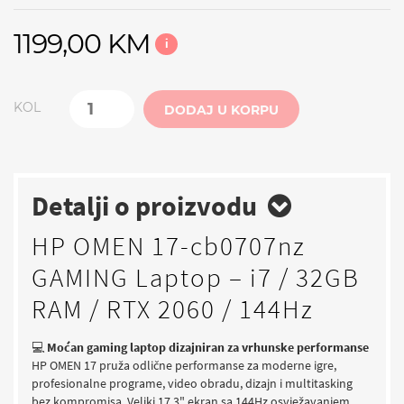
1199,00 KM
i
KOL
DODAJ U KORPU
Detalji o proizvodu
HP OMEN 17-cb0707nz
GAMING Laptop – i7 / 32GB
RAM / RTX 2060 / 144Hz
💻
Moćan gaming laptop dizajniran za vrhunske performanse
HP OMEN 17 pruža odlične performanse za moderne igre,
profesionalne programe, video obradu, dizajn i multitasking
bez kompromisa. Veliki 17,3" ekran sa 144Hz osvježavanjem