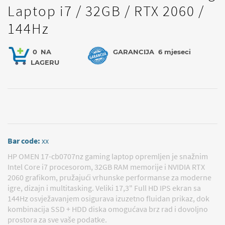
Laptop i7 / 32GB / RTX 2060 /
144Hz
0
NA
GARANCIJA
6 mjeseci
LAGERU
Bar code:
xx
HP OMEN 17-cb0707nz gaming laptop opremljen je snažnim
Intel Core i7 procesorom, 32GB RAM memorije i NVIDIA RTX
2060 grafikom, pružajući vrhunske performanse za moderne
igre, dizajn i multitasking. Veliki 17,3" Full HD IPS ekran sa
144Hz osvježavanjem osigurava izuzetno fluidan prikaz, dok
kombinacija SSD + HDD diska omogućava brz rad i dovoljno
prostora za sve vaše podatke.