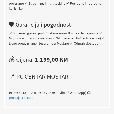
programe
✔ Streaming i multitasking
✔ Poslovne i napredne
korisnike
🛡 Garancija i pogodnosti
✅ 6 mjeseci garancije
✅ Dostava širom Bosne i Hercegovine
✅
Mogućnost plaćanja na rate do 24 mjeseca (UniCredit kartice)
✅
Lično preuzimanje i testiranje u Mostaru
✅ Odmah dostupan
💰 Cijena:
1.199,00 KM
📍 PC CENTAR MOSTAR
☎️ 036 / 313-110
📱 061 / 202-984 (Viber / WhatsApp)
📩
prodaja@pcc.ba