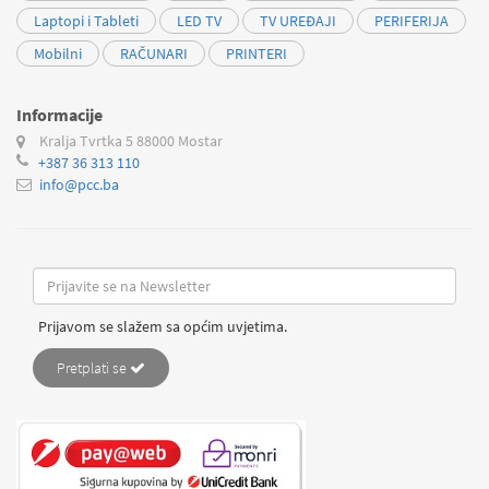
Laptopi i Tableti
LED TV
TV UREĐAJI
PERIFERIJA
Mobilni
RAČUNARI
PRINTERI
Informacije
Kralja Tvrtka 5
88000 Mostar
+387 36 313 110
info@pcc.ba
Prijavom se slažem sa općim uvjetima.
Pretplati se