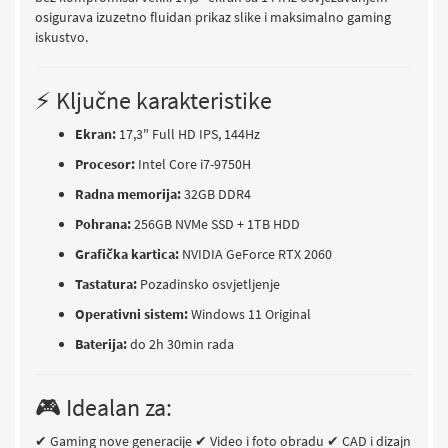
osigurava izuzetno fluidan prikaz slike i maksimalno gaming
iskustvo.
⚡ Ključne karakteristike
Ekran:
17,3" Full HD IPS, 144Hz
Procesor:
Intel Core i7-9750H
Radna memorija:
32GB DDR4
Pohrana:
256GB NVMe SSD + 1TB HDD
Grafička kartica:
NVIDIA GeForce RTX 2060
Tastatura:
Pozadinsko osvjetljenje
Operativni sistem:
Windows 11 Original
Baterija:
do 2h 30min rada
🎮 Idealan za:
✔ Gaming nove generacije
✔ Video i foto obradu
✔ CAD i dizajn