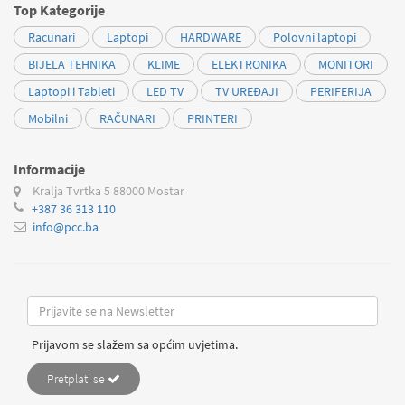
Top Kategorije
Racunari
Laptopi
HARDWARE
Polovni laptopi
BIJELA TEHNIKA
KLIME
ELEKTRONIKA
MONITORI
Laptopi i Tableti
LED TV
TV UREĐAJI
PERIFERIJA
Mobilni
RAČUNARI
PRINTERI
Informacije
Kralja Tvrtka 5
88000 Mostar
+387 36 313 110
info@pcc.ba
Prijavom se slažem sa općim uvjetima.
Pretplati se