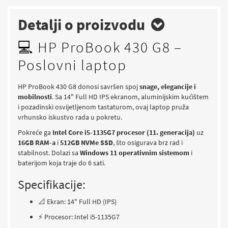
Detalji o proizvodu
💻 HP ProBook 430 G8 –
Poslovni laptop
HP ProBook 430 G8 donosi savršen spoj
snage, elegancije i
mobilnosti
. Sa 14" Full HD IPS ekranom, aluminijskim kućištem
i pozadinski osvijetljenom tastaturom, ovaj laptop pruža
vrhunsko iskustvo rada u pokretu.
Pokreće ga
Intel Core i5-1135G7 procesor (11. generacija)
uz
16GB RAM-a
i
512GB NVMe SSD
, što osigurava brz rad i
stabilnost. Dolazi sa
Windows 11 operativnim sistemom
i
baterijom koja traje do 6 sati.
Specifikacije:
📐 Ekran: 14" Full HD (IPS)
⚡ Procesor: Intel i5-1135G7