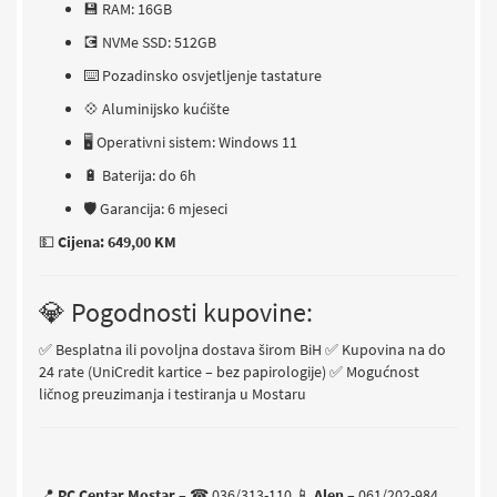
💾 RAM: 16GB
💽 NVMe SSD: 512GB
⌨️ Pozadinsko osvjetljenje tastature
💠 Aluminijsko kućište
🖥 Operativni sistem: Windows 11
🔋 Baterija: do 6h
🛡 Garancija: 6 mjeseci
💵
Cijena: 649,00 KM
💎 Pogodnosti kupovine:
✅ Besplatna ili povoljna dostava širom BiH
✅ Kupovina na do
24 rate (UniCredit kartice – bez papirologije)
✅ Mogućnost
ličnog preuzimanja i testiranja u Mostaru
📍
PC Centar Mostar
– ☎ 036/313-110
📱
Alen
– 061/202-984