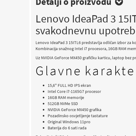
Detalji o proizvodu
Lenovo IdeaPad 3 15ITL
svakodnevnu upotre
Lenovo IdeaPad 3 15ITL6 predstavlja odličan izbor za k
Kombinacija snažnog Intel i7 procesora, 16GB RAM mem
Uz NVIDIA GeForce MX450 grafičku karticu, laptop bez pr
Glavne karakte
15,6" FULL HD IPS ekran
Intel Core i7-1165G7 procesor
16GB RAM memorije
512GB NVMe SSD
NVIDIA GeForce MX450 grafika
Pozadinsko osvjetljenje tastature
Original Windows 11pro
Baterija do 6 sati rada