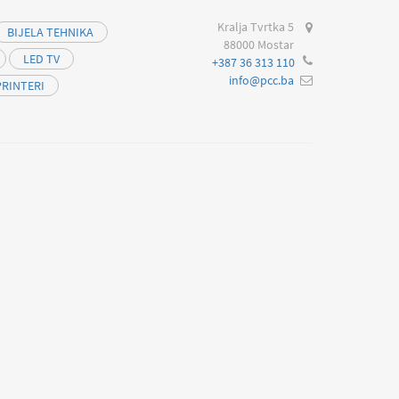
Kralja Tvrtka 5
BIJELA TEHNIKA
88000 Mostar
LED TV
+387 36 313 110
info@pcc.ba
PRINTERI