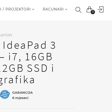
O / PROJEKTORI
RACUNARI
0
LAPTOPI
 IdeaPad 3
– i7, 16GB
12GB SSD i
grafika
GARANCIJA
6 mjeseci