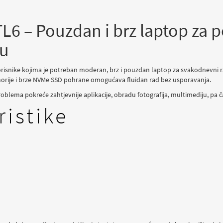
6 – Pouzdan i brz laptop za p
bu
orisnike kojima je potreban moderan, brz i pouzdan laptop za svakodnevni ra
orije i brze NVMe SSD pohrane omogućava fluidan rad bez usporavanja.
oblema pokreće zahtjevnije aplikacije, obradu fotografija, multimediju, pa 
ristike