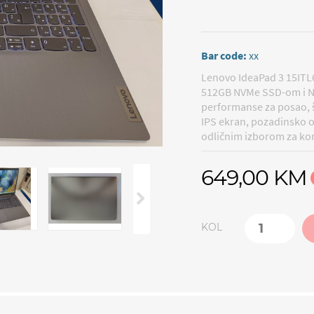
Bar code:
xx
Lenovo IdeaPad 3 15ITL
512GB NVMe SSD-om i N
performanse za posao, 
IPS ekran, pozadinsko os
odličnim izborom za kori
649,00 KM
KOL