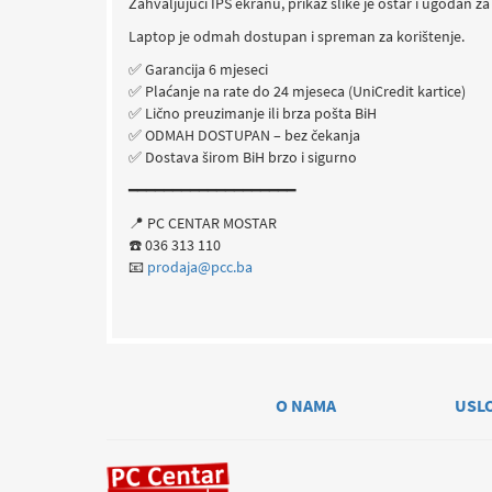
Zahvaljujući IPS ekranu, prikaz slike je oštar i ugodan 
Laptop je odmah dostupan i spreman za korištenje.
✅ Garancija 6 mjeseci
✅ Plaćanje na rate do 24 mjeseca (UniCredit kartice)
✅ Lično preuzimanje ili brza pošta BiH
✅ ODMAH DOSTUPAN – bez čekanja
✅ Dostava širom BiH brzo i sigurno
━━━━━━━━━━━━━━━━━━━
📍 PC CENTAR MOSTAR
☎️ 036 313 110
📧
prodaja@pcc.ba
O NAMA
USL