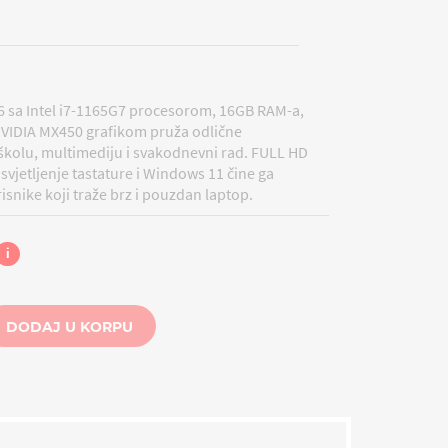
6 sa Intel i7-1165G7 procesorom, 16GB RAM-a,
VIDIA MX450 grafikom pruža odlične
školu, multimediju i svakodnevni rad. FULL HD
vjetljenje tastature i Windows 11 čine ga
snike koji traže brz i pouzdan laptop.
i
DODAJ U KORPU