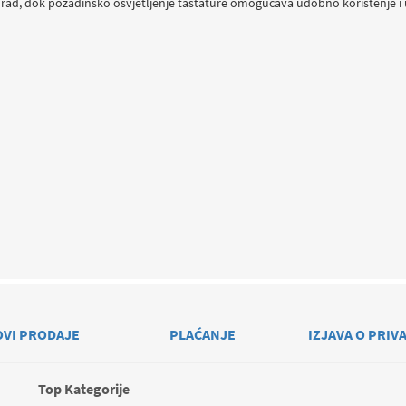
za rad, dok pozadinsko osvjetljenje tastature omogućava udobno korištenje i u
OVI PRODAJE
PLAĆANJE
IZJAVA O PRIV
Top Kategorije