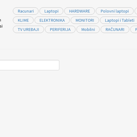
Racunari
Laptopi
HARDWARE
Polovni laptopi
m
KLIME
ELEKTRONIKA
MONITORI
Laptopi i Tableti
si
TV UREĐAJI
PERIFERIJA
Mobilni
RAČUNARI