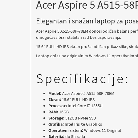
Acer Aspire 5 A515-5
Elegantan i snažan laptop za pos
Acer Aspire 5 A515-58P-78EM donosi odličan balans perf
omogućava brz i stabilan rad bez usporavanja.
15.6" FULL HD IPS ekran pruža odličan prikaz slike, šir
Laptop dolazi sa originalnim Windows 11 operativnim sis
Specifikacije:
Model:
Acer Aspire 5 A515-58P-78EM
Ekran:
15.6" FULL HD IPS
Procesor:
Intel Core i7-1355U
RAM:
16GB
Storage:
512GB NVMe SSD
Grafika:
Intel Iris Xe Graphics
Operativni sistem:
Windows 11 Original
Baterija:
do 5h rada