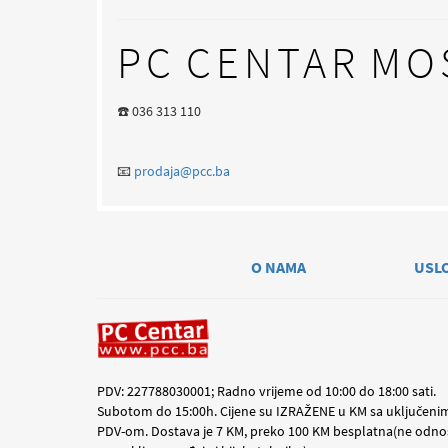
PC CENTAR MO
☎️ 036 313 110
📧
prodaja@pcc.ba
O NAMA
USL
PDV: 227788030001; Radno vrijeme od 10:00 do 18:00 sati.
Subotom do 15:00h. Cijene su IZRAŽENE u KM sa uključeni
PDV-om. Dostava je 7 KM, preko 100 KM besplatna(ne odno