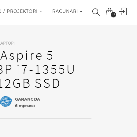
O / PROJEKTORI
RACUNARI
0
LAPTOPI
 Aspire 5
8P i7-1355U
12GB SSD
GARANCIJA
6 mjeseci