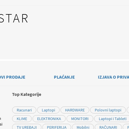
STAR
OVI PRODAJE
PLAĆANJE
IZJAVA O PRIV
Top Kategorije
Racunari
Laptopi
HARDWARE
Polovni laptopi
m
KLIME
ELEKTRONIKA
MONITORI
Laptopi i Tableti
si
TV UREĐAJI
PERIFERIJA
Mobilni
RAČUNARI