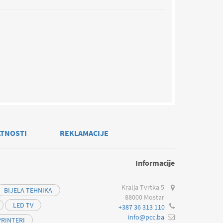
ATNOSTI
REKLAMACIJE
Informacije
Kralja Tvrtka 5
BIJELA TEHNIKA
88000 Mostar
LED TV
+387 36 313 110
info@pcc.ba
PRINTERI