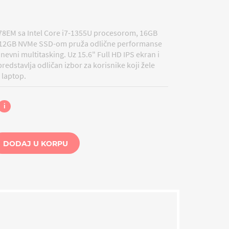
-78EM sa Intel Core i7-1355U procesorom, 16GB
512GB NVMe SSD-om pruža odlične performanse
nevni multitasking. Uz 15.6" Full HD IPS ekran i
redstavlja odličan izbor za korisnike koji žele
 laptop.
i
DODAJ U KORPU