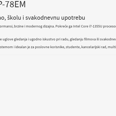
8P-78EM
ao, školu i svakodnevnu upotrebu
ormansi, brzine i modernog dizajna. Pokreće ga Intel Core i7-1355U proces
oke uglove gledanja i ugodno iskustvo pri radu, gledanju filmova ili svakodn
temom i idealan je za poslovne korisnike, studente, kancelarijski rad, multi