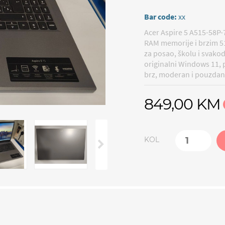
Bar code:
xx
Acer Aspire 5 A515-58P
RAM memorije i brzim 
za posao, školu i svakod
originalni Windows 11, p
brz, moderan i pouzdan
849,00 KM
KOL