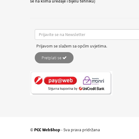
se na klima uređaje i bijelu tehniku)
Prijavom se slažem sa općim uvjetima.
Pretplati se
©
PCC WebShop
- Sva prava pridržana