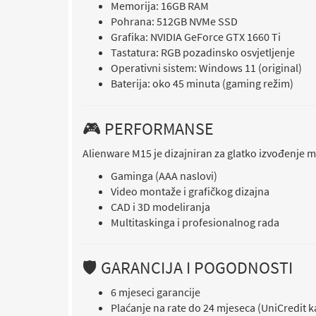
Memorija: 16GB RAM
Pohrana: 512GB NVMe SSD
Grafika: NVIDIA GeForce GTX 1660 Ti
Tastatura: RGB pozadinsko osvjetljenje
Operativni sistem: Windows 11 (original)
Baterija: oko 45 minuta (gaming režim)
🎮 PERFORMANSE
Alienware M15 je dizajniran za glatko izvođenje 
Gaminga (AAA naslovi)
Video montaže i grafičkog dizajna
CAD i 3D modeliranja
Multitaskinga i profesionalnog rada
🛡 GARANCIJA I POGODNOSTI
6 mjeseci garancije
Plaćanje na rate do 24 mjeseca (UniCredit k