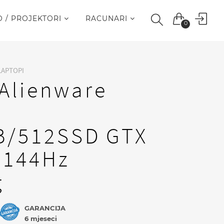
O / PROJEKTORI
RACUNARI
0
LAPTOPI
 Alienware
B/512SSD GTX
i 144Hz
g
GARANCIJA
6 mjeseci