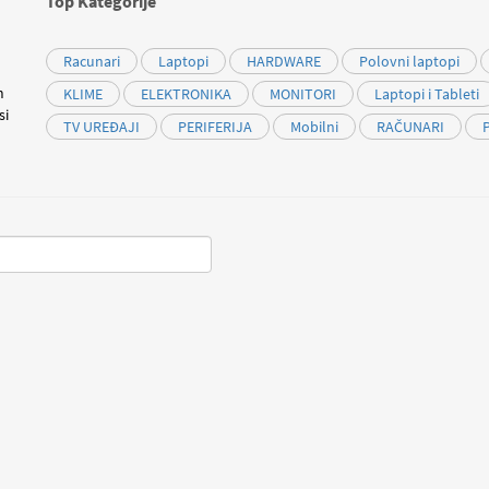
Top Kategorije
Racunari
Laptopi
HARDWARE
Polovni laptopi
m
KLIME
ELEKTRONIKA
MONITORI
Laptopi i Tableti
si
TV UREĐAJI
PERIFERIJA
Mobilni
RAČUNARI