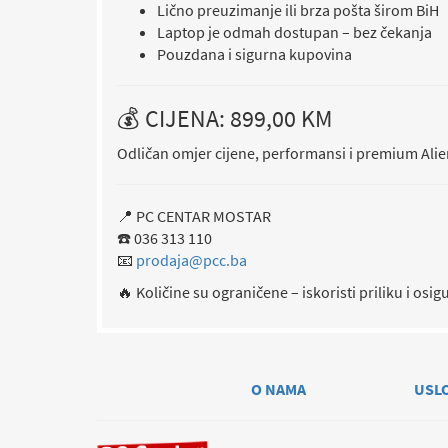
Lično preuzimanje ili brza pošta širom BiH
Laptop je odmah dostupan – bez čekanja
Pouzdana i sigurna kupovina
💰 CIJENA: 899,00 KM
Odličan omjer cijene, performansi i premium Alie
📍 PC CENTAR MOSTAR
☎️ 036 313 110
📧
prodaja@pcc.ba
🔥 Količine su ograničene – iskoristi priliku i os
O NAMA
USL