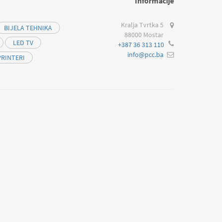
Informacije
Kralja Tvrtka 5
BIJELA TEHNIKA
88000 Mostar
LED TV
+387 36 313 110
info@pcc.ba
PRINTERI