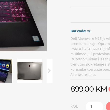
Bar code:
xx
Dell Alienware M15 je v
premium dizajn. Opremlj
RAM-a i GTX 1660 Ti gra
multimediju i profesiona
izuzetno fluidan i jasa
trenutno pokretanje sist
korisnike koji traže p
Alienware stilu.
899,00 KM
KOL