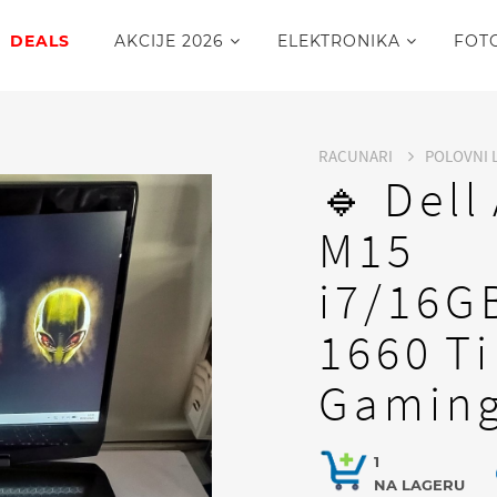
DEALS
AKCIJE 2026
ELEKTRONIKA
FOT
RACUNARI
POLOVNI 
🔹 Dell
M15
i7/16G
1660 T
Gamin
1
NA LAGERU