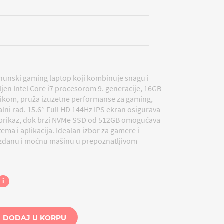
rhunski gaming laptop koji kombinuje snagu i
en Intel Core i7 procesorom 9. generacije, 16GB
fikom, pruža izuzetne performanse za gaming,
lni rad. 15.6” Full HD 144Hz IPS ekran osigurava
n prikaz, dok brzi NVMe SSD od 512GB omogućava
ema i aplikacija. Idealan izbor za gamere i
ouzdanu i moćnu mašinu u prepoznatljivom
i
DODAJ U KORPU