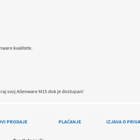
nware kvalitete.
iguraj svoj Alienware M15 dok je dostupan!
OVI PRODAJE
PLAĆANJE
IZJAVA O PRIV