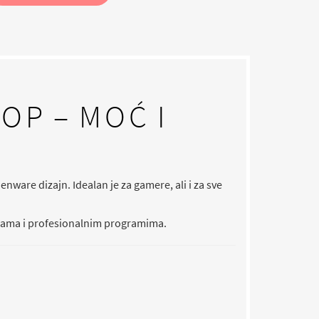
OP – MOĆ I
ware dizajn. Idealan je za gamere, ali i za sve
igrama i profesionalnim programima.