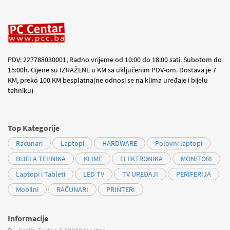
PDV: 227788030001; Radno vrijeme od 10:00 do 18:00 sati. Subotom do
15:00h. Cijene su IZRAŽENE u KM sa uključenim PDV-om. Dostava je 7
KM, preko 100 KM besplatna(ne odnosi se na klima uređaje i bijelu
tehniku)
Top Kategorije
Racunari
Laptopi
HARDWARE
Polovni laptopi
BIJELA TEHNIKA
KLIME
ELEKTRONIKA
MONITORI
Laptopi i Tableti
LED TV
TV UREĐAJI
PERIFERIJA
Mobilni
RAČUNARI
PRINTERI
Informacije