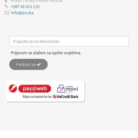
Kralja Tvrtka 5
88000 Mostar
+387 36 313 110
info@pcc.ba
Prijavom se slažem sa općim uvjetima.
Pretplati se