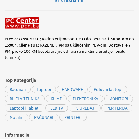
REKLAMACIJE
PDV: 227788030001; Radno vrijeme od 10:00 do 18:00 sati. Subotom do
15:00h. Cijene su IZRAŽENE u KM sa uključenim PDV-om. Dostava je 7
KM, preko 100 KM besplatna(ne odnosi se na klima uređaje i bijelu
tehniku)
Top Kategorije
Racunari
Laptopi
HARDWARE
Polovni laptopi
BIJELA TEHNIKA
KLIME
ELEKTRONIKA
MONITORI
Laptopi i Tableti
LED TV
TV UREĐAJI
PERIFERIJA
Mobilni
RAČUNARI
PRINTERI
Informacije