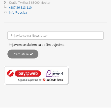
Kralja Tvrtka 5
88000 Mostar
+387 36 313 110
info@pcc.ba
Prijavom se slažem sa općim uvjetima.
Pretplati se