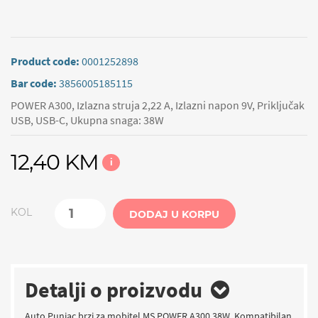
Product code:
0001252898
Bar code:
3856005185115
POWER A300, Izlazna struja 2,22 A, Izlazni napon 9V, Priključak
USB, USB-C, Ukupna snaga: 38W
12,40 KM
i
KOL
DODAJ U KORPU
Detalji o proizvodu
Auto Punjac brzi za mobitel MS POWER A300 38W, Kompatibilan