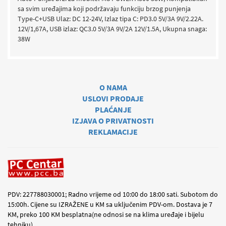
sa svim uređajima koji podržavaju funkciju brzog punjenja
Type-C+USB Ulaz: DC 12-24V, Izlaz tipa C: PD3.0 5V/3A 9V/2.22A.
12V/1,67A, USB izlaz: QC3.0 5V/3A 9V/2A 12V/1.5A, Ukupna snaga:
38W
O NAMA
USLOVI PRODAJE
PLAĆANJE
IZJAVA O PRIVATNOSTI
REKLAMACIJE
PDV: 227788030001; Radno vrijeme od 10:00 do 18:00 sati. Subotom do
15:00h. Cijene su IZRAŽENE u KM sa uključenim PDV-om. Dostava je 7
KM, preko 100 KM besplatna(ne odnosi se na klima uređaje i bijelu
tehniku)