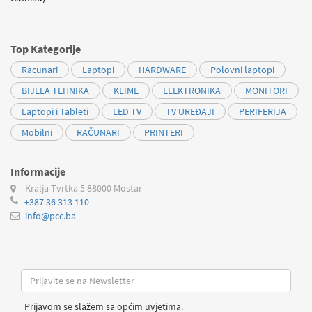
Top Kategorije
Racunari
Laptopi
HARDWARE
Polovni laptopi
BIJELA TEHNIKA
KLIME
ELEKTRONIKA
MONITORI
Laptopi i Tableti
LED TV
TV UREĐAJI
PERIFERIJA
Mobilni
RAČUNARI
PRINTERI
Informacije
Kralja Tvrtka 5
88000 Mostar
+387 36 313 110
info@pcc.ba
Prijavom se slažem sa općim uvjetima.