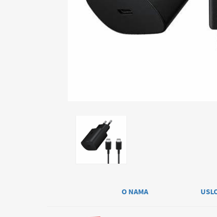
O NAMA
USL