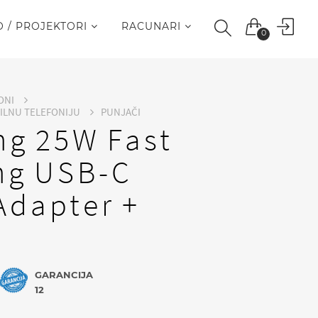
O / PROJEKTORI
RACUNARI
0
ONI
BILNU TELEFONIJU
PUNJAČI
g 25W Fast
ng USB-C
Adapter +
GARANCIJA
12