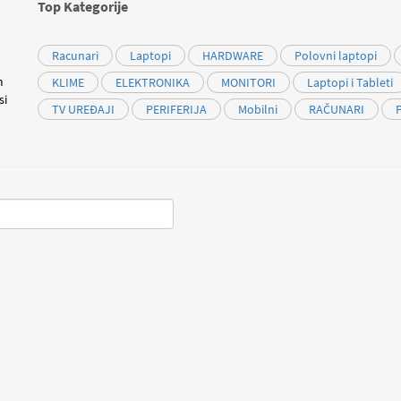
Top Kategorije
Racunari
Laptopi
HARDWARE
Polovni laptopi
m
KLIME
ELEKTRONIKA
MONITORI
Laptopi i Tableti
si
TV UREĐAJI
PERIFERIJA
Mobilni
RAČUNARI