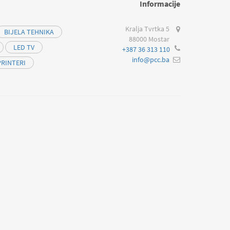
Informacije
Kralja Tvrtka 5
BIJELA TEHNIKA
88000 Mostar
LED TV
+387 36 313 110
info@pcc.ba
PRINTERI