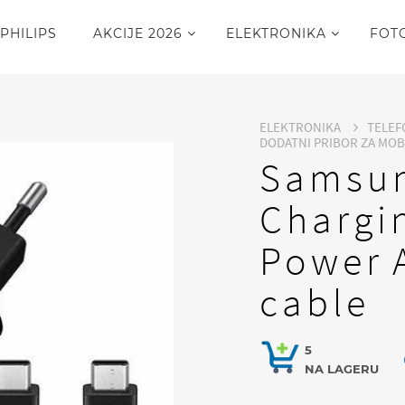
PHILIPS
AKCIJE 2026
ELEKTRONIKA
FOT
ELEKTRONIKA
TELEF
DODATNI PRIBOR ZA MO
Samsun
Chargi
Power 
cable
5
NA LAGERU