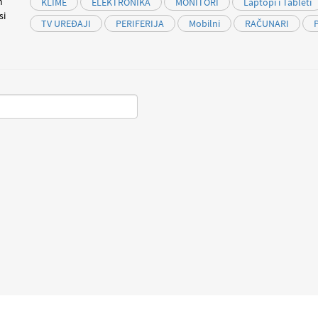
m
KLIME
ELEKTRONIKA
MONITORI
Laptopi i Tableti
si
TV UREĐAJI
PERIFERIJA
Mobilni
RAČUNARI