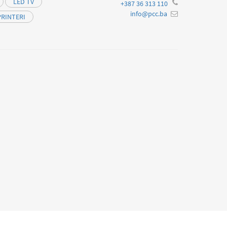
LED TV
+387 36 313 110
info@pcc.ba
PRINTERI