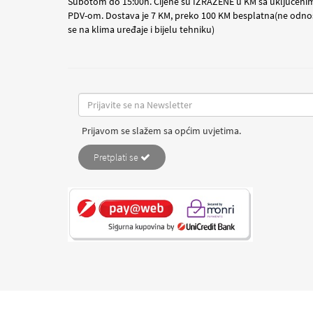
Subotom do 15:00h. Cijene su IZRAŽENE u KM sa uključeni
PDV-om. Dostava je 7 KM, preko 100 KM besplatna(ne odno
se na klima uređaje i bijelu tehniku)
Prijavom se slažem sa općim uvjetima.
Pretplati se