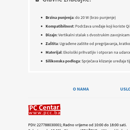
Brzina punjenja
:
do 20 W (brzo punjenje)
Kompatibilnost
:
Podržava uređaje koji koriste Q
Dizajn
:
Vertikalni stalak s dvostrukim zavojnic
Zaštita
:
Ugrađene zaštite od pregrijavanja, kratk
Materijal
:
Ekološki prihvatljiv i otporan na udarc
Silikonska podloga
:
Sprječava klizanje uređaja t
O NAMA
USL
PDV: 227788030001; Radno vrijeme od 10:00 do 18:00 sati.