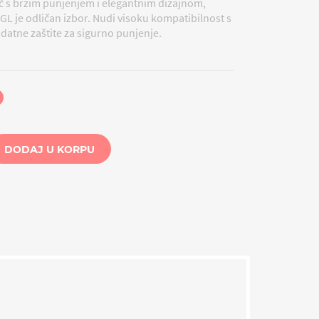
ač s brzim punjenjem i elegantnim dizajnom,
L je odličan izbor.
Nudi visoku kompatibilnost s
odatne zaštite za sigurno punjenje.
DODAJ U KORPU