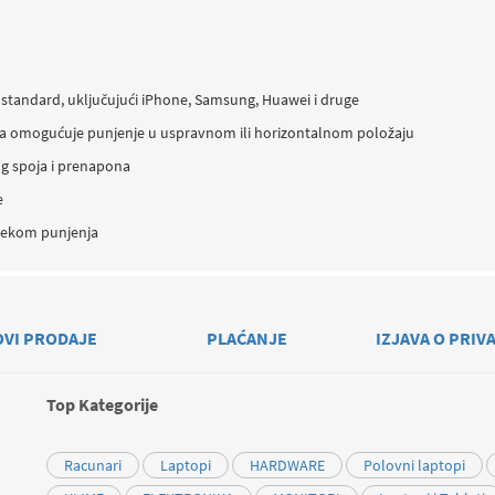
i standard, uključujući iPhone, Samsung, Huawei i druge
ama omogućuje punjenje u uspravnom ili horizontalnom položaju
og spoja i prenapona
e
ijekom punjenja
OVI PRODAJE
PLAĆANJE
IZJAVA O PRIV
Top Kategorije
Racunari
Laptopi
HARDWARE
Polovni laptopi