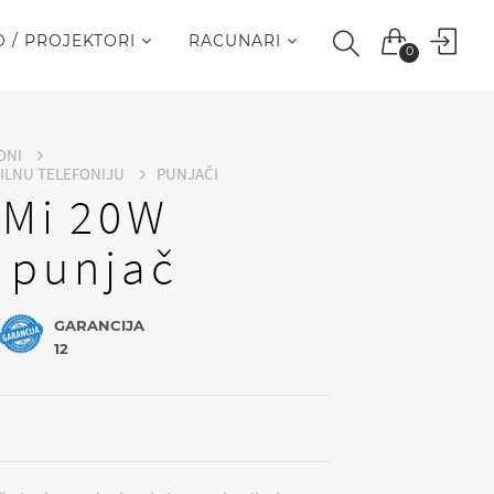
O / PROJEKTORI
RACUNARI
0
ONI
BILNU TELEFONIJU
PUNJAČI
 Mi 20W
i punjač
GARANCIJA
12