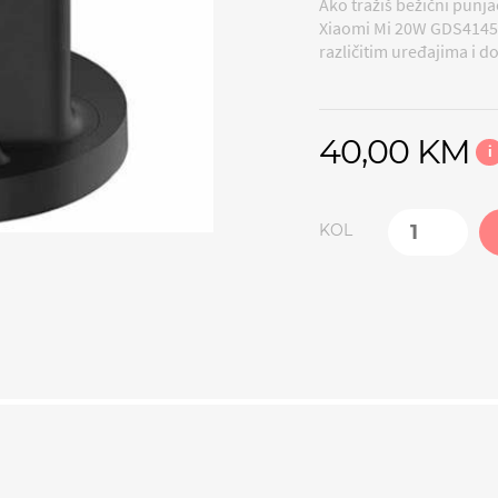
Ako tražiš bežični punj
Xiaomi Mi 20W GDS4145G
različitim uređajima i d
40,00 KM
i
KOL