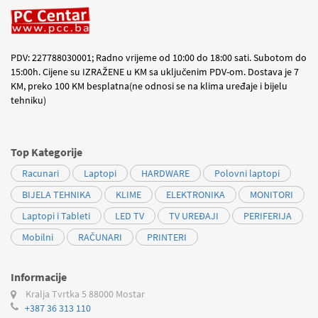
PDV: 227788030001; Radno vrijeme od 10:00 do 18:00 sati. Subotom do
15:00h. Cijene su IZRAŽENE u KM sa uključenim PDV-om. Dostava je 7
KM, preko 100 KM besplatna(ne odnosi se na klima uređaje i bijelu
tehniku)
Top Kategorije
Racunari
Laptopi
HARDWARE
Polovni laptopi
BIJELA TEHNIKA
KLIME
ELEKTRONIKA
MONITORI
Laptopi i Tableti
LED TV
TV UREĐAJI
PERIFERIJA
Mobilni
RAČUNARI
PRINTERI
Informacije
Kralja Tvrtka 5
88000 Mostar
+387 36 313 110