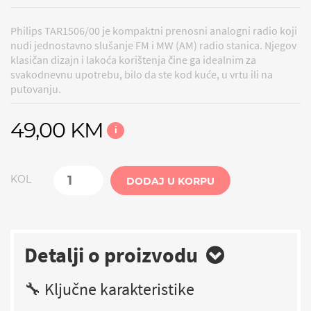
Philips TAR1506/00 je kompaktni prenosni analogni radio koji
nudi jednostavno slušanje FM i MW (AM) radio stanica. Njegov
klasičan dizajn i lakoća korištenja čine ga idealnim za
svakodnevnu upotrebu, bilo da ste kod kuće, u vrtu ili na
putovanju.
49,00 KM
i
KOL
DODAJ U KORPU
Detalji o proizvodu
🔧 Ključne karakteristike