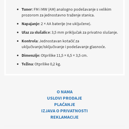
Tuner
:
FM i MW (AM) analogno podešavanje s velikim
prozorom za jednostavno traženje stanica.
Napajanje
:
2 × AA baterije (ne uključene).
Ulaz za slušalice
:
3,5 mm priključak za privatno slušanje.
Kontrola
:
Jednostavan kotačić za
uključivanje/isključivanje i podešavanje glasnoće.
Dimenzije
:
Otprilike 11,5 × 6,5 × 3,5 cm.
Težina
:
Otprilike 0,2 kg.
O NAMA
USLOVI PRODAJE
PLAĆANJE
IZJAVA O PRIVATNOSTI
REKLAMACIJE