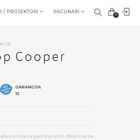
O / PROJEKTORI
RACUNARI
0
KCIJE
p Cooper
GARANCIJA
12
tivni uređaj za gaziranje vode, dizajniran za