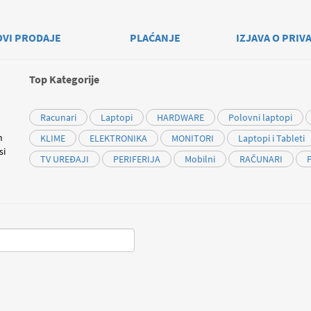
OVI PRODAJE
PLAĆANJE
IZJAVA O PRIV
Top Kategorije
Racunari
Laptopi
HARDWARE
Polovni laptopi
m
KLIME
ELEKTRONIKA
MONITORI
Laptopi i Tableti
si
TV UREĐAJI
PERIFERIJA
Mobilni
RAČUNARI