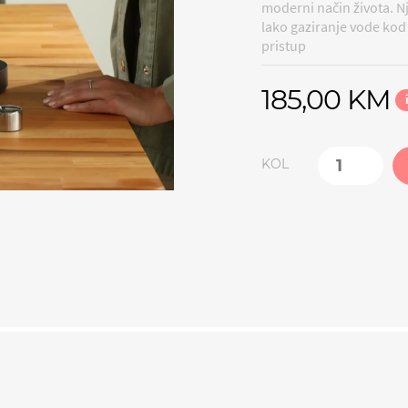
moderni način života. N
lako gaziranje vode kod 
pristup
185,00 KM
KOL