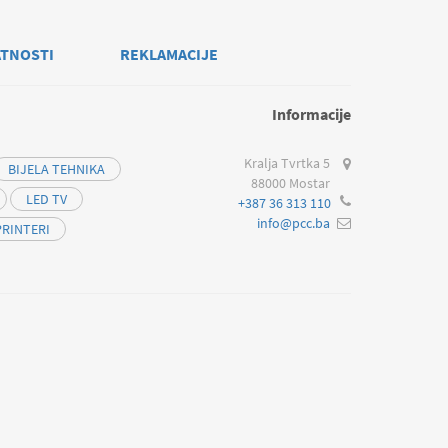
ATNOSTI
REKLAMACIJE
Informacije
Kralja Tvrtka 5
BIJELA TEHNIKA
88000 Mostar
LED TV
+387 36 313 110
info@pcc.ba
PRINTERI