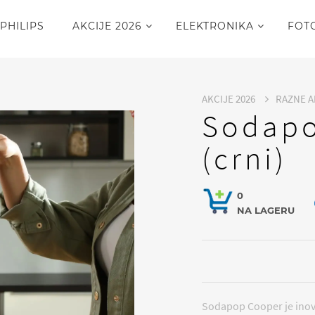
PHILIPS
AKCIJE 2026
ELEKTRONIKA
FOT
AKCIJE 2026
RAZNE A
Sodapo
(crni)
0
NA LAGERU
Sodapop Cooper je inova