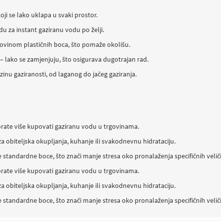
koji se lako uklapa u svaki prostor.
 za instant gaziranu vodu po želji.
ovinom plastičnih boca, što pomaže okolišu.
– lako se zamjenjuju, što osigurava dugotrajan rad.
zinu gaziranosti, od laganog do jačeg gaziranja.
orate više kupovati gaziranu vodu u trgovinama.
za obiteljska okupljanja, kuhanje ili svakodnevnu hidrataciju.
e standardne boce, što znači manje stresa oko pronalaženja specifičnih velič
orate više kupovati gaziranu vodu u trgovinama.
za obiteljska okupljanja, kuhanje ili svakodnevnu hidrataciju.
e standardne boce, što znači manje stresa oko pronalaženja specifičnih velič