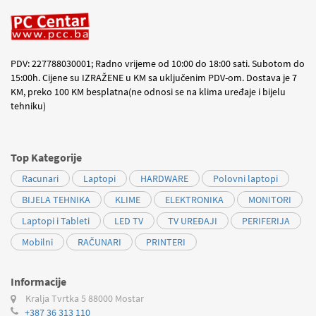
PDV: 227788030001; Radno vrijeme od 10:00 do 18:00 sati. Subotom do
15:00h. Cijene su IZRAŽENE u KM sa uključenim PDV-om. Dostava je 7
KM, preko 100 KM besplatna(ne odnosi se na klima uređaje i bijelu
tehniku)
Top Kategorije
Racunari
Laptopi
HARDWARE
Polovni laptopi
BIJELA TEHNIKA
KLIME
ELEKTRONIKA
MONITORI
Laptopi i Tableti
LED TV
TV UREĐAJI
PERIFERIJA
Mobilni
RAČUNARI
PRINTERI
Informacije
Kralja Tvrtka 5
88000 Mostar
+387 36 313 110