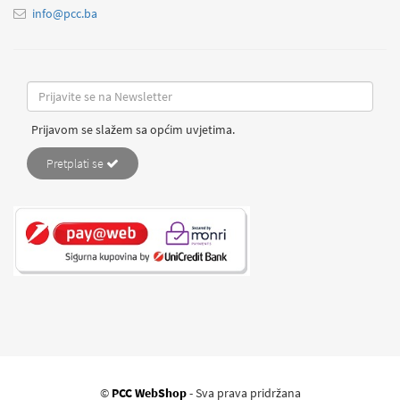
info@pcc.ba
Prijavom se slažem sa općim uvjetima.
Pretplati se
©
PCC WebShop
- Sva prava pridržana