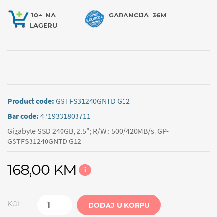
10+
NA
GARANCIJA
36M
LAGERU
Product code:
GSTFS31240GNTD G12
Bar code:
4719331803711
Gigabyte SSD 240GB, 2.5"; R/W : 500/420MB/s, GP-
GSTFS31240GNTD G12
168,00 KM
i
KOL
DODAJ U KORPU