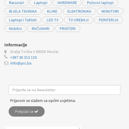
Racunari
Laptopi
HARDWARE
Polovni laptopi
BIJELA TEHNIKA
KLIME
ELEKTRONIKA
MONITORI
Laptopi i Tableti
LED TV
TV UREĐAJI
PERIFERIJA
Mobilni
RAČUNARI
PRINTERI
Informacije
Kralja Tvrtka 5
88000 Mostar
+387 36 313 110
info@pcc.ba
Prijavom se slažem sa općim uvjetima.
Pretplati se