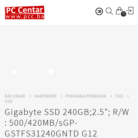
0
RACUNARI
HARDWARE
POHRANA PODATAKA
SSD
SSD
Gigabyte SSD 240GB;2.5"; R/W
: 500/420MB/sGP-
GSTFS31240GNTD G12