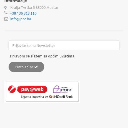
Informacije
Kralja Tvrtka 5
88000 Mostar
+387 36 313 110
info@pcc.ba
Prijavom se slažem sa općim uvjetima.
Pretplati se