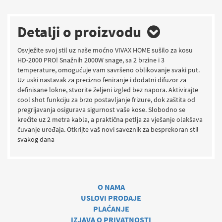
Detalji o proizvodu
Osvježite svoj stil uz naše moćno VIVAX HOME sušilo za kosu
HD-2000 PRO! Snažnih 2000W snage, sa 2 brzine i 3
temperature, omogućuje vam savršeno oblikovanje svaki put.
Uz uski nastavak za precizno feniranje i dodatni difuzor za
definisane lokne, stvorite željeni izgled bez napora. Aktivirajte
cool shot funkciju za brzo postavljanje frizure, dok zaštita od
pregrijavanja osigurava sigurnost vaše kose. Slobodno se
krećite uz 2 metra kabla, a praktična petlja za vješanje olakšava
čuvanje uređaja. Otkrijte vaš novi saveznik za besprekoran stil
svakog dana
O NAMA
USLOVI PRODAJE
PLAĆANJE
IZJAVA O PRIVATNOSTI