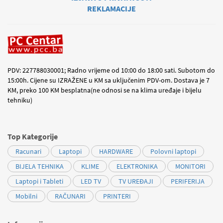
REKLAMACIJE
PDV: 227788030001; Radno vrijeme od 10:00 do 18:00 sati. Subotom do
15:00h. Cijene su IZRAŽENE u KM sa uključenim PDV-om. Dostava je 7
KM, preko 100 KM besplatna(ne odnosi se na klima uređaje i bijelu
tehniku)
Top Kategorije
Racunari
Laptopi
HARDWARE
Polovni laptopi
BIJELA TEHNIKA
KLIME
ELEKTRONIKA
MONITORI
Laptopi i Tableti
LED TV
TV UREĐAJI
PERIFERIJA
Mobilni
RAČUNARI
PRINTERI