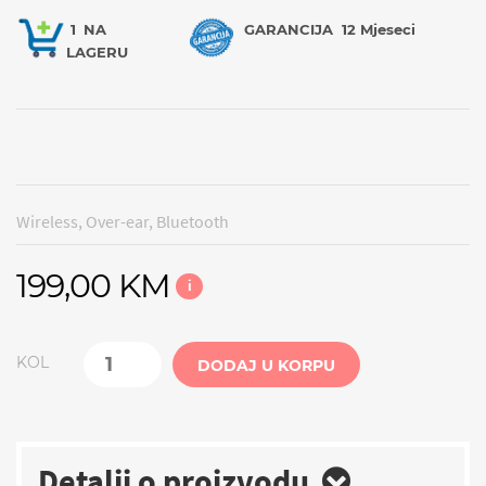
1
NA
GARANCIJA
12 Mjeseci
LAGERU
Wireless, Over-ear, Bluetooth
199,00 KM
i
KOL
DODAJ U KORPU
Detalji o proizvodu