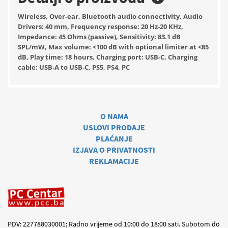
Wireless, Over-ear, Bluetooth audio connectivity, Audio
Drivers: 40 mm, Frequency response: 20 Hz-20 KHz,
Impedance: 45 Ohms (passive), Sensitivity: 83.1 dB
SPL/mW, Max volume: <100 dB with optional limiter at <85
dB, Play time: 18 hours, Charging port: USB-C, Charging
cable: USB-A to USB-C, PS5, PS4, PC
O NAMA
USLOVI PRODAJE
PLAĆANJE
IZJAVA O PRIVATNOSTI
REKLAMACIJE
PDV: 227788030001; Radno vrijeme od 10:00 do 18:00 sati. Subotom do