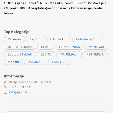
15:00h. Cijene su IZRAŽENE u KM sa uključenim PDV-om. Dostava je 7
KM, preko 100 KM besplatna(ne odnosi se na klima uređaje i bijelu
tehniku)
Top Kategorije
Racunari
Laptopi
HARDWARE
Polovni laptopi
BIJELA TEHNIKA
KLIME
ELEKTRONIKA
MONITORI
Laptopi i Tableti
LED TV
TV UREĐAJI
PERIFERIJA
Mobilni
RAČUNARI
PRINTERI
Informacije
Kralja Tvrtka 5
88000 Mostar
+387 36 313 110
info@pcc.ba