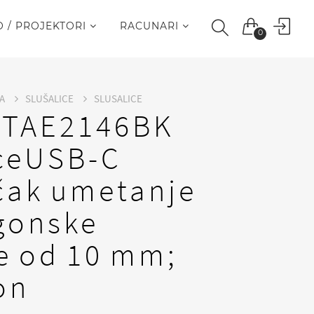
O / PROJEKTORI
RACUNARI
0
JA
SLUŠALICE
SLUSALICE
s TAE2146BK
iceUSB-C
učak umetanje
gonske
ce od 10 mm;
on