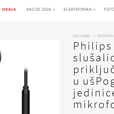
DEALS
AKCIJE 2026
ELEKTRONIKA
FOT
RACUNARI
PERIFERI
Philip
slušal
priklj
u ušPo
jedini
mikrof