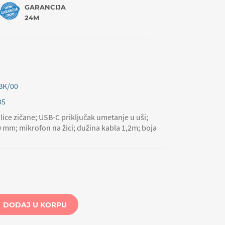
GARANCIJA
24M
BK/00
05
lice zičane; USB-C priključak umetanje u uši;
 mm; mikrofon na žici; dužina kabla 1,2m; boja
DODAJ U KORPU