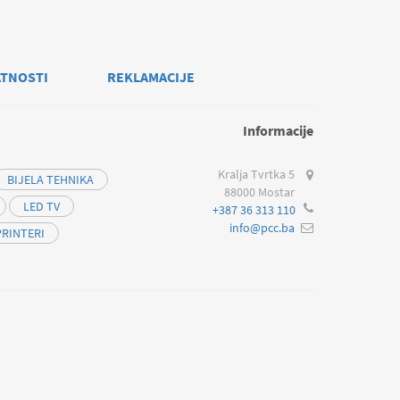
ATNOSTI
REKLAMACIJE
Informacije
Kralja Tvrtka 5
BIJELA TEHNIKA
88000 Mostar
LED TV
+387 36 313 110
info@pcc.ba
PRINTERI