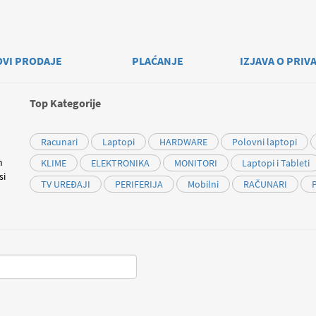
OVI PRODAJE
PLAĆANJE
IZJAVA O PRIV
Top Kategorije
Racunari
Laptopi
HARDWARE
Polovni laptopi
m
KLIME
ELEKTRONIKA
MONITORI
Laptopi i Tableti
si
TV UREĐAJI
PERIFERIJA
Mobilni
RAČUNARI