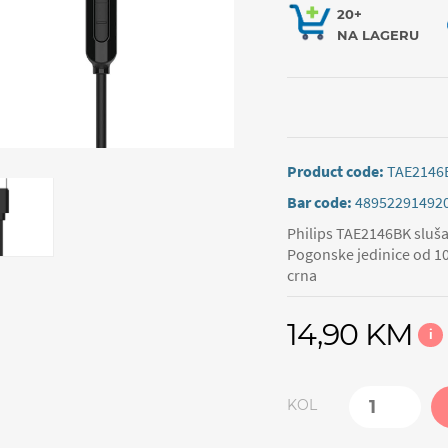
20+
NA LAGERU
Product code:
TAE2146
Bar code:
48952291492
Philips TAE2146BK sluša
Pogonske jedinice od 10
crna
14,90 KM
i
KOL