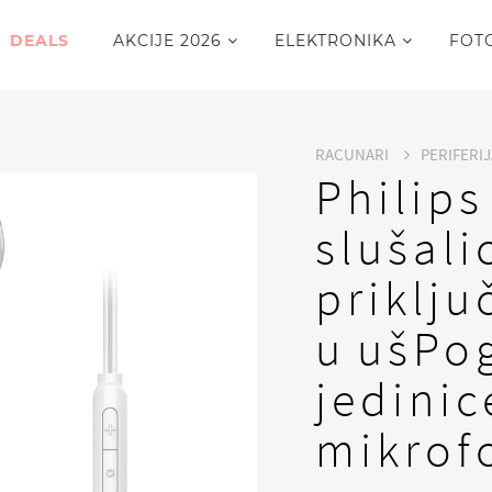
DEALS
AKCIJE 2026
ELEKTRONIKA
FOT
RACUNARI
PERIFERI
Philip
slušal
priklj
u ušPo
jedini
mikrof