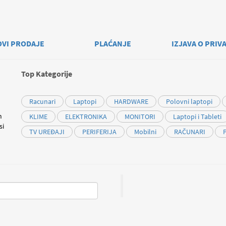
OVI PRODAJE
PLAĆANJE
IZJAVA O PRIV
Top Kategorije
Racunari
Laptopi
HARDWARE
Polovni laptopi
m
KLIME
ELEKTRONIKA
MONITORI
Laptopi i Tableti
si
TV UREĐAJI
PERIFERIJA
Mobilni
RAČUNARI