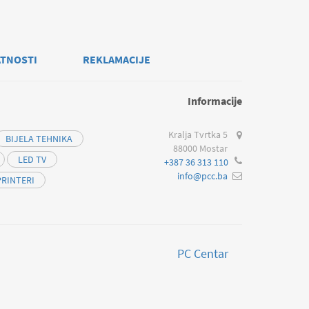
ATNOSTI
REKLAMACIJE
Informacije
Kralja Tvrtka 5
BIJELA TEHNIKA
88000 Mostar
LED TV
+387 36 313 110
info@pcc.ba
PRINTERI
PC Centar