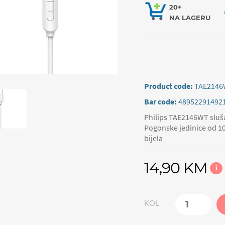
20+
NA LAGERU
Product code:
TAE2146
Bar code:
48952291492
Philips TAE2146WT sluša
Pogonske jedinice od 10
bijela
14,90 KM
i
KOL