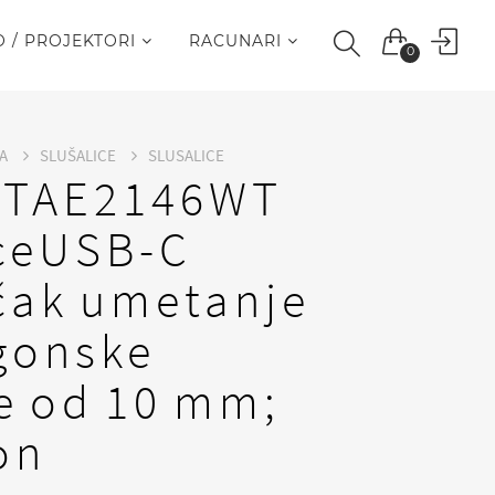
O / PROJEKTORI
RACUNARI
0
JA
SLUŠALICE
SLUSALICE
s TAE2146WT
iceUSB-C
učak umetanje
gonske
ce od 10 mm;
on