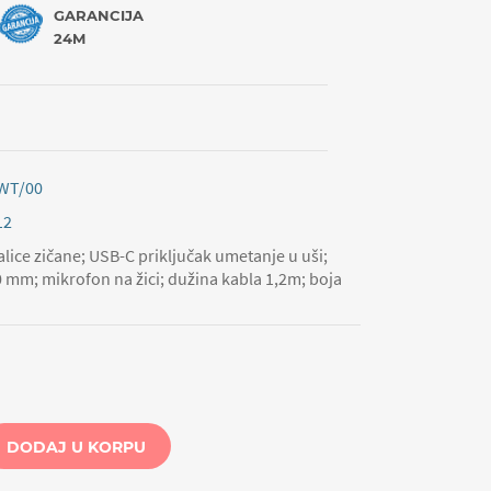
GARANCIJA
24M
WT/00
12
lice zičane; USB-C priključak umetanje u uši;
 mm; mikrofon na žici; dužina kabla 1,2m; boja
DODAJ U KORPU