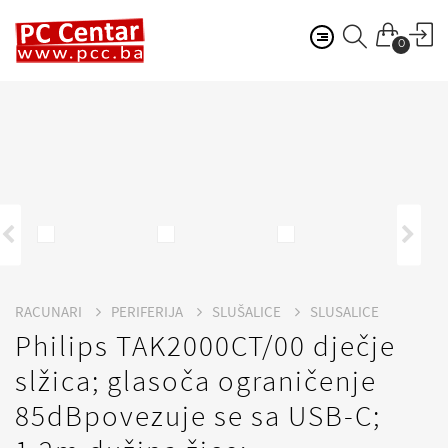
0
RACUNARI
PERIFERIJA
SLUŠALICE
SLUSALICE
Philips TAK2000CT/00 dječje
slžica; glasoča ograničenje
85dBpovezuje se sa USB-C;