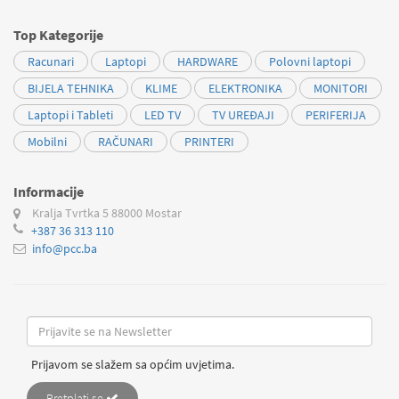
Top Kategorije
Racunari
Laptopi
HARDWARE
Polovni laptopi
BIJELA TEHNIKA
KLIME
ELEKTRONIKA
MONITORI
Laptopi i Tableti
LED TV
TV UREĐAJI
PERIFERIJA
Mobilni
RAČUNARI
PRINTERI
Informacije
Kralja Tvrtka 5
88000 Mostar
+387 36 313 110
info@pcc.ba
Prijavom se slažem sa općim uvjetima.
Pretplati se