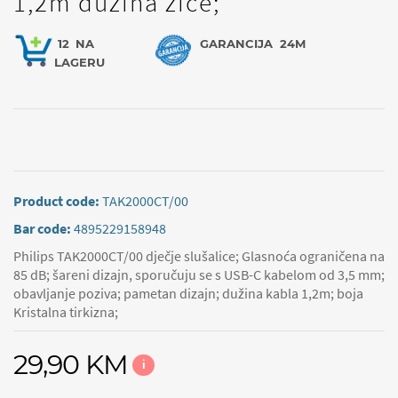
1,2m dužina žice;
12
NA
GARANCIJA
24M
LAGERU
Product code:
TAK2000CT/00
Bar code:
4895229158948
Philips TAK2000CT/00 dječje slušalice; Glasnoća ograničena na
85 dB; šareni dizajn, sporučuju se s USB-C kabelom od 3,5 mm;
obavljanje poziva; pametan dizajn; dužina kabla 1,2m; boja
Kristalna tirkizna;
29,90 KM
i