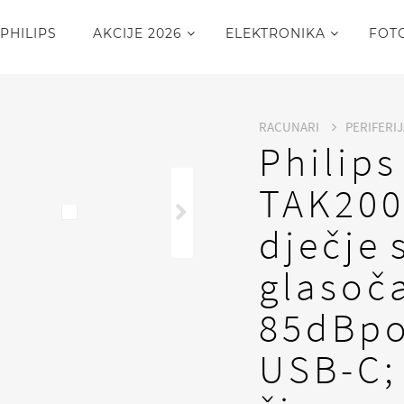
PHILIPS
AKCIJE 2026
ELEKTRONIKA
FOT
RACUNARI
PERIFERI
Philips
TAK20
dječje 
glasoč
85dBpo
USB-C;