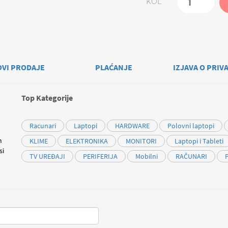
KOL
OVI PRODAJE
PLAĆANJE
IZJAVA O PRIV
Top Kategorije
Racunari
Laptopi
HARDWARE
Polovni laptopi
m
KLIME
ELEKTRONIKA
MONITORI
Laptopi i Tableti
si
TV UREĐAJI
PERIFERIJA
Mobilni
RAČUNARI