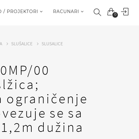
O / PROJEKTORI
RACUNARI
0
JA
SLUŠALICE
SLUSALICE
00MP/00
slžica;
a ograničenje
vezuje se sa
 1,2m dužina