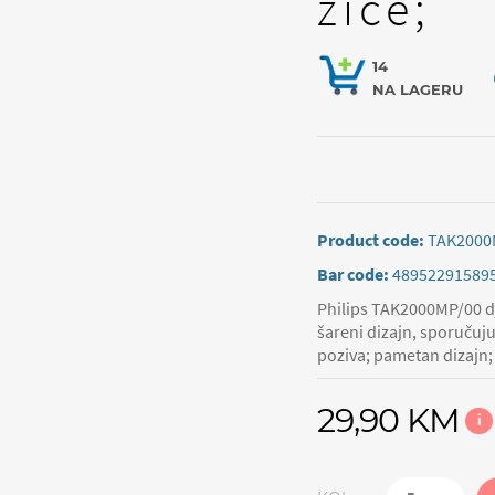
žice;
14
NA LAGERU
Product code:
TAK2000
Bar code:
48952291589
Philips TAK2000MP/00 dj
šareni dizajn, sporučuj
poziva; pametan dizajn;
29,90 KM
i