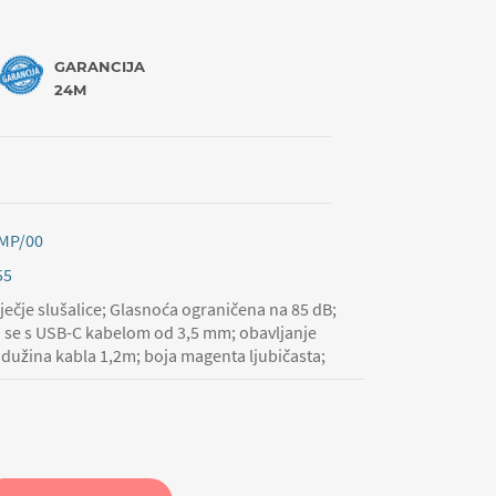
GARANCIJA
24M
MP/00
55
ečje slušalice; Glasnoća ograničena na 85 dB;
u se s USB-C kabelom od 3,5 mm; obavljanje
 dužina kabla 1,2m; boja magenta ljubičasta;