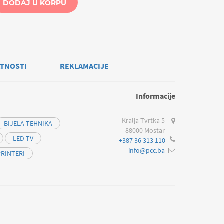
DODAJ U KORPU
ATNOSTI
REKLAMACIJE
Informacije
Kralja Tvrtka 5
BIJELA TEHNIKA
88000 Mostar
LED TV
+387 36 313 110
info@pcc.ba
PRINTERI