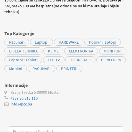
KM, preko 100 KM besplatna(ne odnosi se na klima uređaje i bijelu
tehniku)
Top Kategorije
Racunari
Laptopi
HARDWARE
Polovni laptopi
BIJELA TEHNIKA
KLIME
ELEKTRONIKA
MONITORI
Laptopi i Tableti
LED TV
TV UREĐAJI
PERIFERIJA
Mobilni
RAČUNARI
PRINTERI
Informacije
Kralja Tvrtka 5
88000 Mostar
+387 36 313 110
info@pcc.ba