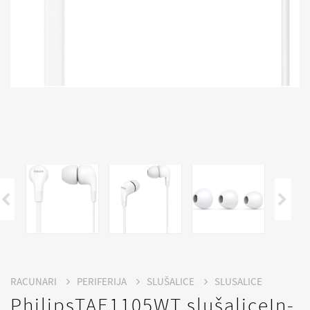
RACUNARI
PERIFERIJA
SLUŠALICE
SLUSALICE
PhilipsTAE1105WT slušaliceIn-