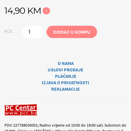
14,90 KM
i
KOL
DODAJ U KORPU
O NAMA
USLOVI PRODAJE
PLAĆANJE
IZJAVA O PRIVATNOSTI
REKLAMACIJE
PDV: 227788030001; Radno vrijeme od 10:00 do 18:00 sati. Subotom do
15:00h. Cijene su IZRAŽENE u KM sa uključenim PDV-om. Dostava je 7