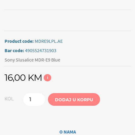
Product code:
MDRE9LPL.AE
Bar code:
4905524731903
Sony Slusalice MDR-E9 Blue
16,00 KM
i
KOL
DODAJ U KORPU
O NAMA