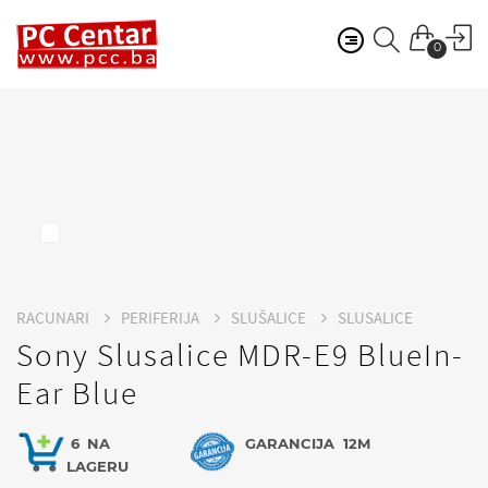
0
RACUNARI
PERIFERIJA
SLUŠALICE
SLUSALICE
Sony Slusalice MDR-E9 BlueIn-
Ear Blue
6
NA
GARANCIJA
12M
LAGERU