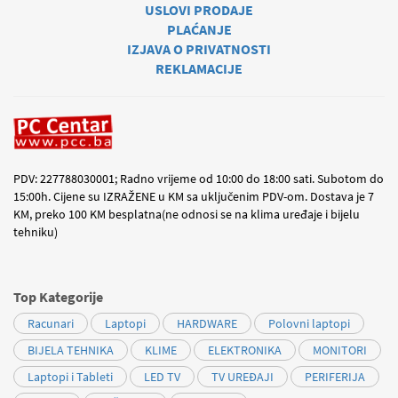
USLOVI PRODAJE
PLAĆANJE
IZJAVA O PRIVATNOSTI
REKLAMACIJE
PDV: 227788030001; Radno vrijeme od 10:00 do 18:00 sati. Subotom do
15:00h. Cijene su IZRAŽENE u KM sa uključenim PDV-om. Dostava je 7
KM, preko 100 KM besplatna(ne odnosi se na klima uređaje i bijelu
tehniku)
Top Kategorije
Racunari
Laptopi
HARDWARE
Polovni laptopi
BIJELA TEHNIKA
KLIME
ELEKTRONIKA
MONITORI
Laptopi i Tableti
LED TV
TV UREĐAJI
PERIFERIJA