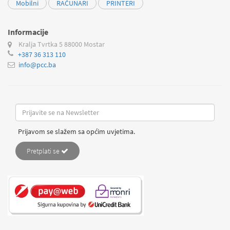
Mobilni
RAČUNARI
PRINTERI
Informacije
Kralja Tvrtka 5
88000 Mostar
+387 36 313 110
info@pcc.ba
Prijavom se slažem sa općim uvjetima.
Pretplati se