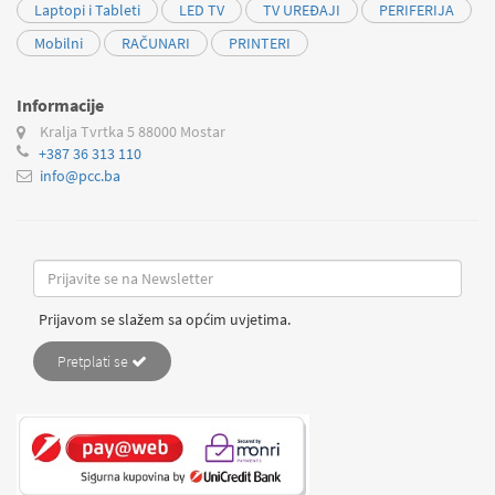
Laptopi i Tableti
LED TV
TV UREĐAJI
PERIFERIJA
Mobilni
RAČUNARI
PRINTERI
Informacije
Kralja Tvrtka 5
88000 Mostar
+387 36 313 110
info@pcc.ba
Prijavom se slažem sa općim uvjetima.
Pretplati se