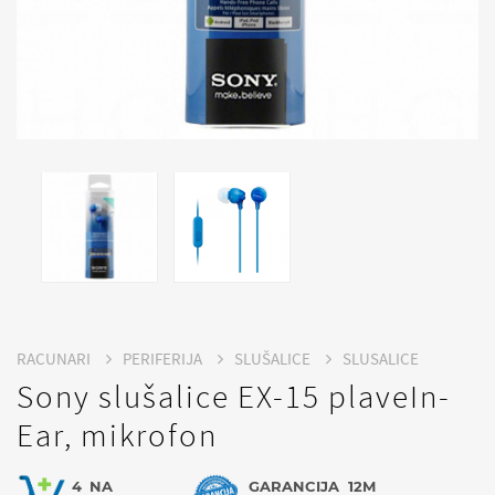
RACUNARI
PERIFERIJA
SLUŠALICE
SLUSALICE
Sony slušalice EX-15 plaveIn-
Ear, mikrofon
4
NA
GARANCIJA
12M