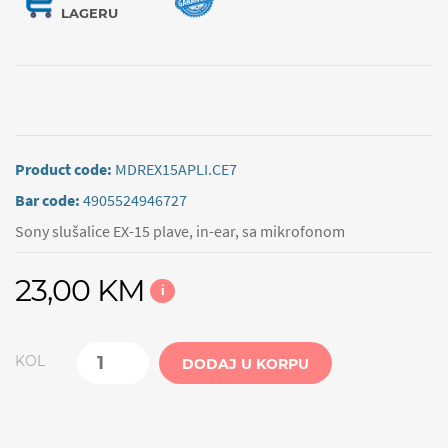
LAGERU
Product code:
MDREX15APLI.CE7
Bar code:
4905524946727
Sony slušalice EX-15 plave, in-ear, sa mikrofonom
23,00 KM
i
KOL
DODAJ U KORPU