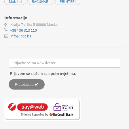
Mobilni
RAČUNARI
PRINTERI
Informacije
Kralja Tvrtka 5
88000 Mostar
+387 36 313 110
info@pcc.ba
Prijavom se slažem sa općim uvjetima.
Pretplati se