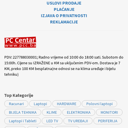
USLOVI PRODAJE
PLAĆANJE
IZJAVA O PRIVATNOSTI
REKLAMACIJE
PDV: 227788030001; Radno vrijeme od 10:00 do 18:00 sati. Subotom do
15:00h. Cijene su IZRAŽENE u KM sa uključenim PDV-om. Dostava je 7
KM, preko 100 KM besplatna(ne odnosi se na klima uređaje i bijelu
tehniku)
Top Kategorije
Racunari
Laptopi
HARDWARE
Polovni laptopi
BIJELA TEHNIKA
KLIME
ELEKTRONIKA
MONITORI
Laptopi i Tableti
LED TV
TV UREĐAJI
PERIFERIJA