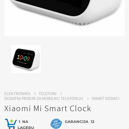
ELEKTRONIKA
TELEFONI
DODATNI PRIBOR ZA MOBILNU TELEFONIJU
SMART DODACI
Xiaomi Mi Smart Clock
1
NA
GARANCIJA
12
LAGERU