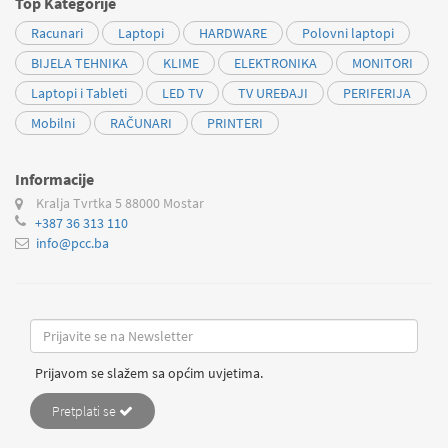
Top Kategorije
Racunari
Laptopi
HARDWARE
Polovni laptopi
BIJELA TEHNIKA
KLIME
ELEKTRONIKA
MONITORI
Laptopi i Tableti
LED TV
TV UREĐAJI
PERIFERIJA
Mobilni
RAČUNARI
PRINTERI
Informacije
Kralja Tvrtka 5
88000 Mostar
+387 36 313 110
info@pcc.ba
Prijavom se slažem sa općim uvjetima.
Pretplati se