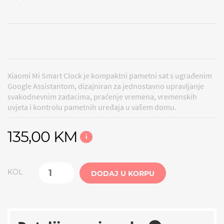
Xiaomi Mi Smart Clock je kompaktni pametni sat s ugrađenim
Google Assistantom, dizajniran za jednostavno upravljanje
svakodnevnim zadacima, praćenje vremena, vremenskih
uvjeta i kontrolu pametnih uređaja u vašem domu.​
135,00 KM
i
KOL
DODAJ U KORPU