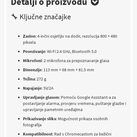
Detalji o proizvodu
🔧 Ključne značajke
Zaslon
: 4-inčni osjetljiv na dodir, rezolucija 800 × 480
piksela​
Povezivanje
: Wi-Fi 2.4 GHz, Bluetooth 5.0​
Mikrofoni
: 2 mikrofona za prepoznavanje glasa​
Dimenzije
:
113 mm × 68 mm × 81.5 mm
Težina
:
272 g
Napajanje
:
5V/2A
Upravljanje glasom
:
Pomoću Google Assistant-a za
postavljanje alarma, provjeru vremena, puštanje glazbe i
upravljanje pametnim uređajima
Prikazivanje slika
: Mogućnost prikaza osobnih
fotografija​
Kompatibilnost
: Rad s Chromecastom za bežični