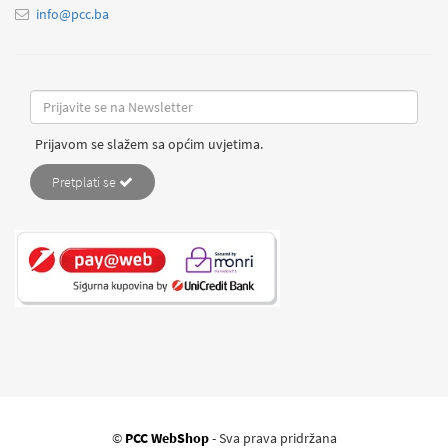
info@pcc.ba
Prijavom se slažem sa općim uvjetima.
Pretplati se
©
PCC WebShop
- Sva prava pridržana