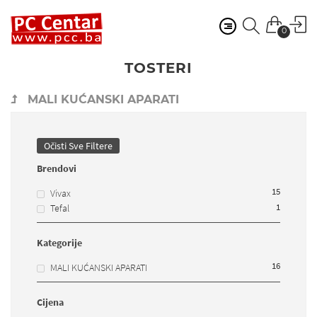
0
TOSTERI
MALI KUĆANSKI APARATI
Očisti Sve Filtere
Brendovi
15
Vivax
1
Tefal
Kategorije
16
MALI KUĆANSKI APARATI
Cijena