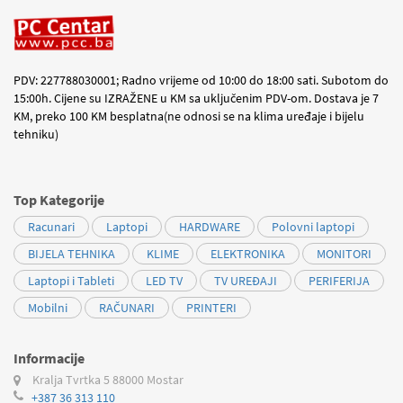
PDV: 227788030001; Radno vrijeme od 10:00 do 18:00 sati. Subotom do
15:00h. Cijene su IZRAŽENE u KM sa uključenim PDV-om. Dostava je 7
KM, preko 100 KM besplatna(ne odnosi se na klima uređaje i bijelu
tehniku)
Top Kategorije
Racunari
Laptopi
HARDWARE
Polovni laptopi
BIJELA TEHNIKA
KLIME
ELEKTRONIKA
MONITORI
Laptopi i Tableti
LED TV
TV UREĐAJI
PERIFERIJA
Mobilni
RAČUNARI
PRINTERI
Informacije
Kralja Tvrtka 5
88000 Mostar
+387 36 313 110