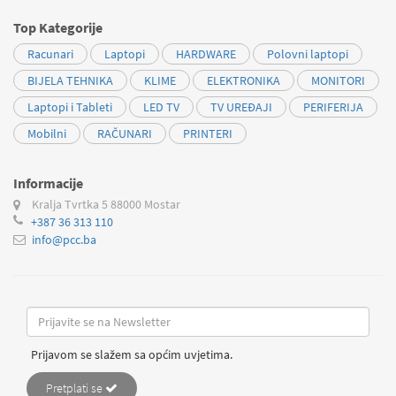
Top Kategorije
Racunari
Laptopi
HARDWARE
Polovni laptopi
BIJELA TEHNIKA
KLIME
ELEKTRONIKA
MONITORI
Laptopi i Tableti
LED TV
TV UREĐAJI
PERIFERIJA
Mobilni
RAČUNARI
PRINTERI
Informacije
Kralja Tvrtka 5
88000 Mostar
+387 36 313 110
info@pcc.ba
Prijavom se slažem sa općim uvjetima.
Pretplati se