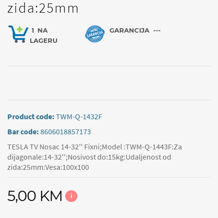
zida:25mm
1
NA
GARANCIJA
---
LAGERU
Product code:
TWM-Q-1432F
Bar code:
8606018857173
TESLA TV Nosac 14-32'' Fixni;Model :TWM-Q-1443F:Za
dijagonale:14-32'';Nosivost do:15kg:Udaljenost od
zida:25mm:Vesa:100x100
5,00 KM
i