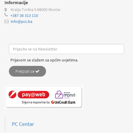
Informacije
Kralja Tvrtka 5
88000 Mostar
+387 36 313 110
info@pcc.ba
Prijavom se slažem sa općim uvjetima.
Pretplati se
PC Centar