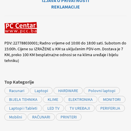
IZJAVA O PRIVATNOSTI
REKLAMACIJE
PDV: 227788030001; Radno vrijeme od 10:00 do 18:00 sati. Subotom do
15:00h. Cijene su IZRAŽENE u KM sa uključenim PDV-om. Dostava je 7
KM, preko 100 KM besplatna(ne odnosi se na klima uređaje i bijelu
tehniku)
Top Kategorije
Racunari
Laptopi
HARDWARE
Polovni laptopi
BIJELA TEHNIKA
KLIME
ELEKTRONIKA
MONITORI
Laptopi i Tableti
LED TV
TV UREĐAJI
PERIFERIJA
Mobilni
RAČUNARI
PRINTERI