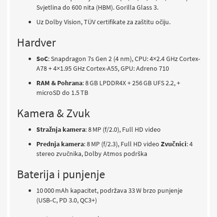
Svjetlina do 600 nita (HBM). Gorilla Glass 3.
Uz Dolby Vision, TÜV certifikate za zaštitu očiju.
Hardver
SoC
: Snapdragon 7s Gen 2 (4 nm), CPU: 4×2.4 GHz Cortex-
A78 + 4×1.95 GHz Cortex-A55, GPU: Adreno 710
RAM & Pohrana
: 8 GB LPDDR4X + 256 GB UFS 2.2, +
microSD do 1.5 TB
Kamera & Zvuk
Stražnja kamera
: 8 MP (f/2.0), Full HD video
Prednja kamera
: 8 MP (f/2.3), Full HD video
Zvučnici
: 4
stereo zvučnika, Dolby Atmos podrška
Baterija i punjenje
10 000 mAh kapacitet, podržava 33 W brzo punjenje
(USB‑C, PD 3.0, QC3+)