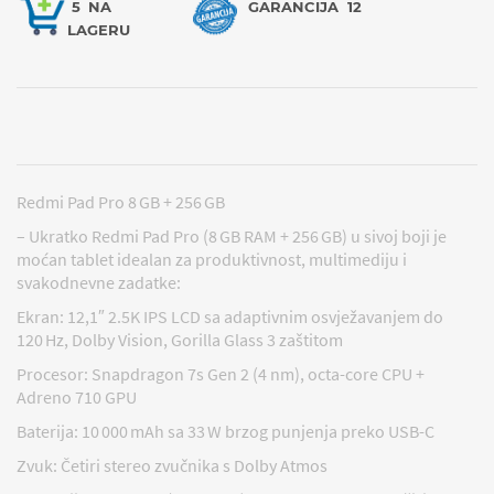
5
NA
GARANCIJA
12
LAGERU
Redmi Pad Pro 8 GB + 256 GB
– Ukratko Redmi Pad Pro (8 GB RAM + 256 GB) u sivoj boji je
moćan tablet idealan za produktivnost, multimediju i
svakodnevne zadatke:
Ekran: 12,1″ 2.5K IPS LCD sa adaptivnim osvježavanjem do
120 Hz, Dolby Vision, Gorilla Glass 3 zaštitom
Procesor: Snapdragon 7s Gen 2 (4 nm), octa-core CPU +
Adreno 710 GPU
Baterija: 10 000 mAh sa 33 W brzog punjenja preko USB-C
Zvuk: Četiri stereo zvučnika s Dolby Atmos