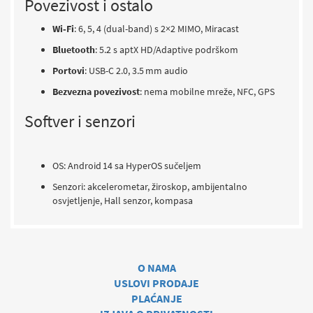
Povezivost i ostalo
Wi‑Fi
: 6, 5, 4 (dual-band) s 2×2 MIMO, Miracast
Bluetooth
: 5.2 s aptX HD/Adaptive podrškom
Portovi
: USB-C 2.0, 3.5 mm audio
Bezvezna povezivost
: nema mobilne mreže, NFC, GPS
Softver i senzori
OS: Android 14 sa HyperOS sučeljem
Senzori: akcelerometar, žiroskop, ambijentalno
osvjetljenje, Hall senzor, kompasa
O NAMA
USLOVI PRODAJE
PLAĆANJE