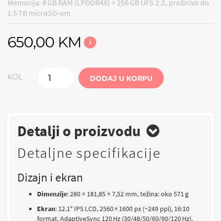
Memorija: 8 GB RAM (LPDDR4X) + 256 GB UFS 2.2, proširivo do
1.5 TB microSD‑om
650,00 KM
i
KOL
DODAJ U KORPU
Detalji o proizvodu
Detaljne specifikacije
Dizajn i ekran
Dimenzije
: 280 × 181,85 × 7,52 mm, težina: oko 571 g
Ekran
: 12.1″ IPS LCD, 2560 × 1600 px (~249 ppi), 16:10
format. AdaptiveSync 120 Hz (30/48/50/60/90/120 Hz).