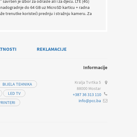
avršen je izbor za odrasle ali i za djecu. LTE (4G)
 nadogradnje do 64 GB uz MicroSD karticu + radna
e trenutke koristeći prednju i stražnju kameru. Za
ATNOSTI
REKLAMACIJE
Informacije
Kralja Tvrtka 5
BIJELA TEHNIKA
88000 Mostar
LED TV
+387 36 313 110
info@pcc.ba
PRINTERI