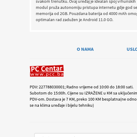
svakom trenutku. Ovaj uređaj je idealan spoj vrhunskih k
modul pruža autonomiju pristupa internetu gdje god se
memorija od 2GB. Pouzdana baterija od 4000 mAh omoguću
optimalan rad zadužen je Android 11.0 GO.
O NAMA
USL
PDV: 227788030001; Radno vrijeme od 10:00 do 18:00 sati.
Subotom do 15:00h. Cijene su IZRAŽENE u KM sa uključeni
PDV-om. Dostava je 7 KM, preko 100 KM besplatna(ne odno
se na klima uređaje i bijelu tehniku)