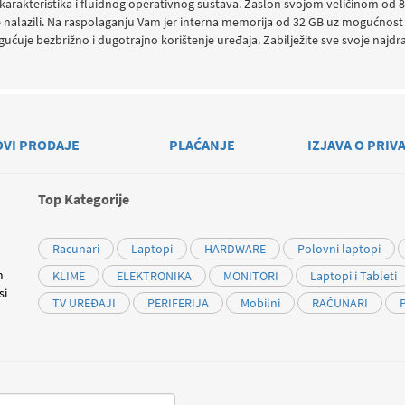
arakteristika i fluidnog operativnog sustava. Zaslon svojom veličinom od 8” s
 nalazili. Na raspolaganju Vam jer interna memorija od 32 GB uz mogućnost
je bezbrižno i dugotrajno korištenje uređaja. Zabilježite sve svoje najdraž
OVI PRODAJE
PLAĆANJE
IZJAVA O PRIV
Top Kategorije
Racunari
Laptopi
HARDWARE
Polovni laptopi
m
KLIME
ELEKTRONIKA
MONITORI
Laptopi i Tableti
si
TV UREĐAJI
PERIFERIJA
Mobilni
RAČUNARI