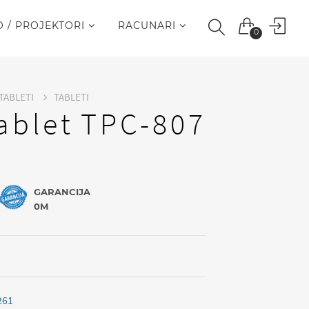
O / PROJEKTORI
RACUNARI
0
 TABLETI
TABLETI
tablet TPC-807
GARANCIJA
0M
261