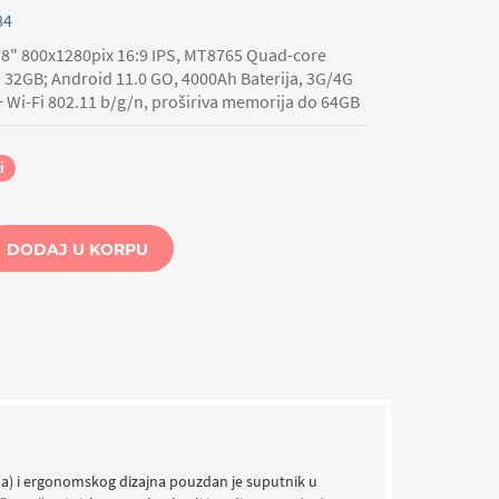
84
 8" 800x1280pix 16:9 IPS, MT8765 Quad-core
 32GB; Android 11.0 GO, 4000Ah Baterija, 3G/4G
+ Wi-Fi 802.11 b/g/n, proširiva memorija do 64GB
i
DODAJ U KORPU
ama) i ergonomskog dizajna pouzdan je suputnik u